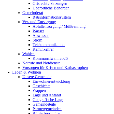
Ortsrecht / Satzungen
Überörtliche Behörden
Gemeinderat
Ratsinformationssystem
Ver- und Entsorgung
Abfallentsorgung / Mülltrennung
Wasser
Abwasser
Strom
Telekommunikation
Kaminkehrer
Wahlen
Kommunalwahl 2026
Notrufe und Notdienste
Vorsorgen für Krisen und Kathastrophen
Leben & Wohnen
Unsere Gemeinde
Einwohnerentwicklung
Geschichte
Wappen
Lage und Anfahrt
Geografische Lage
Gemeindeteile
Partnergemeinden
Bürgerbroschüre