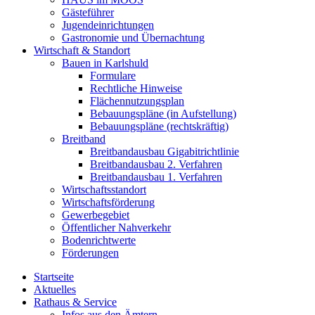
Gästeführer
Jugendeinrichtungen
Gastronomie und Übernachtung
Wirtschaft & Standort
Bauen in Karlshuld
Formulare
Rechtliche Hinweise
Flächennutzungsplan
Bebauungspläne (in Aufstellung)
Bebauungspläne (rechtskräftig)
Breitband
Breitbandausbau Gigabitrichtlinie
Breitbandausbau 2. Verfahren
Breitbandausbau 1. Verfahren
Wirtschaftsstandort
Wirtschaftsförderung
Gewerbegebiet
Öffentlicher Nahverkehr
Bodenrichtwerte
Förderungen
Startseite
Aktuelles
Rathaus & Service
Infos aus den Ämtern