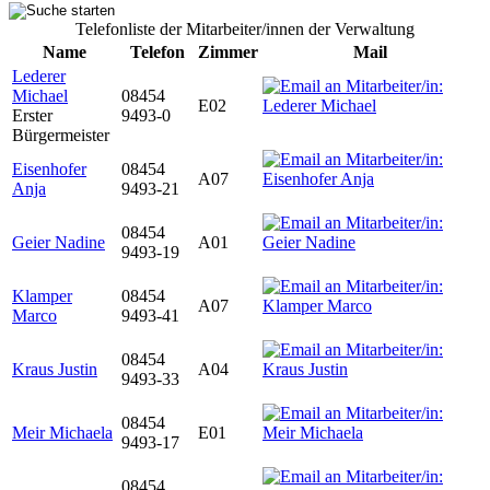
Telefonliste der Mitarbeiter/innen der Verwaltung
Name
Telefon
Zimmer
Mail
Lederer
Michael
08454
E02
Erster
9493-0
Bürgermeister
Eisenhofer
08454
A07
Anja
9493-21
08454
Geier Nadine
A01
9493-19
Klamper
08454
A07
Marco
9493-41
08454
Kraus Justin
A04
9493-33
08454
Meir Michaela
E01
9493-17
08454