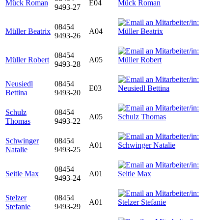
Mück Roman
E04
9493-27
08454
Müller Beatrix
A04
9493-26
08454
Müller Robert
A05
9493-28
Neusiedl
08454
E03
Bettina
9493-20
Schulz
08454
A05
Thomas
9493-22
Schwinger
08454
A01
Natalie
9493-25
08454
Seitle Max
A01
9493-24
Stelzer
08454
A01
Stefanie
9493-29