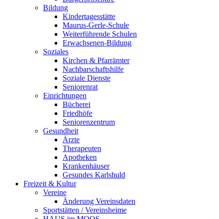
Bildung
Kindertagesstätte
Maurus-Gerle-Schule
Weiterführende Schulen
Erwachsenen-Bildung
Soziales
Kirchen & Pfarrämter
Nachbarschaftshilfe
Soziale Dienste
Seniorenrat
Einrichtungen
Bücherei
Friedhöfe
Seniorenzentrum
Gesundheit
Ärzte
Therapeuten
Apotheken
Krankenhäuser
Gesundes Karlshuld
Freizeit & Kultur
Vereine
Änderung Vereinsdaten
Sportstätten / Vereinsheime
HAUS im MOOS