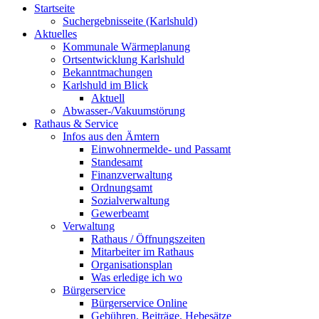
Startseite
Suchergebnisseite (Karlshuld)
Aktuelles
Kommunale Wärmeplanung
Ortsentwicklung Karlshuld
Bekanntmachungen
Karlshuld im Blick
Aktuell
Abwasser-/Vakuumstörung
Rathaus & Service
Infos aus den Ämtern
Einwohnermelde- und Passamt
Standesamt
Finanzverwaltung
Ordnungsamt
Sozialverwaltung
Gewerbeamt
Verwaltung
Rathaus / Öffnungszeiten
Mitarbeiter im Rathaus
Organisationsplan
Was erledige ich wo
Bürgerservice
Bürgerservice Online
Gebühren, Beiträge, Hebesätze