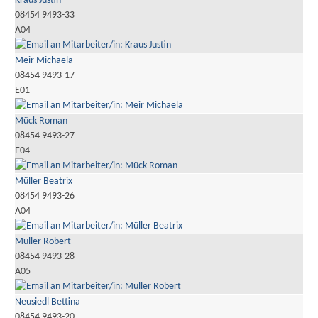
Kraus Justin
08454 9493-33
A04
Meir Michaela
08454 9493-17
E01
Mück Roman
08454 9493-27
E04
Müller Beatrix
08454 9493-26
A04
Müller Robert
08454 9493-28
A05
Neusiedl Bettina
08454 9493-20