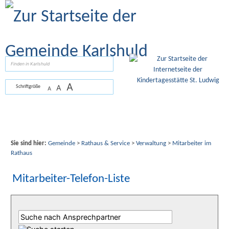
Zum Inhalt
,
zur Navigation
oder
zur Startseite
springen.
suchen
A
A
Schriftgröße
A
Sie sind hier:
Gemeinde
>
Rathaus & Service
>
Verwaltung
>
Mitarbeiter im
Rathaus
Mitarbeiter-Telefon-Liste