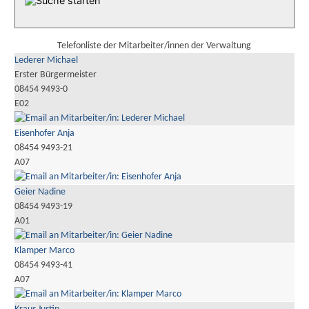
Telefonliste der Mitarbeiter/innen der Verwaltung
Lederer Michael
Erster Bürgermeister
08454 9493-0
E02
Eisenhofer Anja
08454 9493-21
A07
Geier Nadine
08454 9493-19
A01
Klamper Marco
08454 9493-41
A07