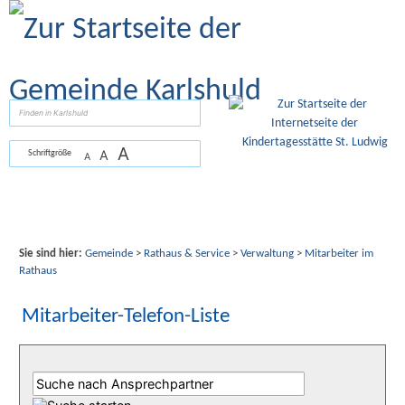
Zum Inhalt
,
zur Navigation
oder
zur Startseite
springen.
suchen
A
A
Schriftgröße
A
Sie sind hier:
Gemeinde
>
Rathaus & Service
>
Verwaltung
>
Mitarbeiter im
Rathaus
Mitarbeiter-Telefon-Liste