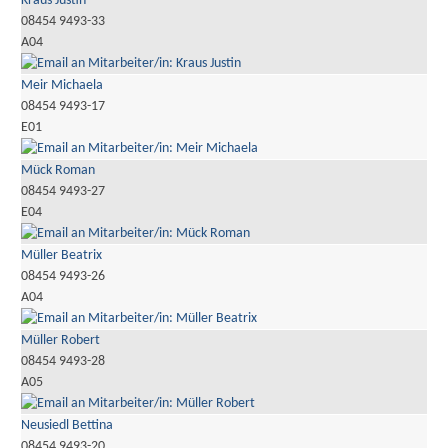
Kraus Justin
08454 9493-33
A04
Meir Michaela
08454 9493-17
E01
Mück Roman
08454 9493-27
E04
Müller Beatrix
08454 9493-26
A04
Müller Robert
08454 9493-28
A05
Neusiedl Bettina
08454 9493-20