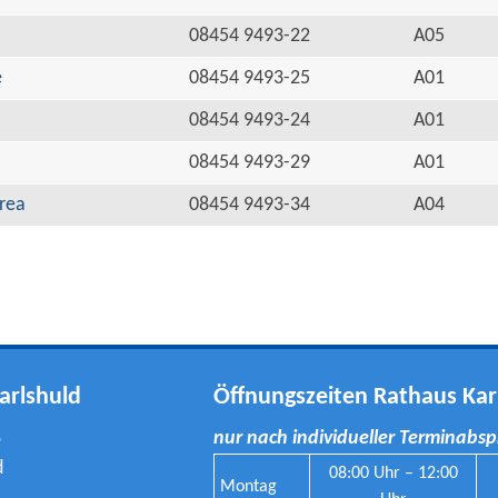
08454 9493-22
A05
e
08454 9493-25
A01
08454 9493-24
A01
08454 9493-29
A01
rea
08454 9493-34
A04
arlshuld
Öffnungszeiten Rathaus Kar
8
nur nach individueller Terminabs
d
08:00 Uhr – 12:00
Montag