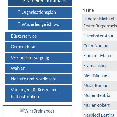
Mitarbeiter im Rathaus
Name
Organisationsplan
Lederer Michael
Was erledige ich wo
Erster Bürgermeis
Eisenhofer Anja
Bürgerservice
Geier Nadine
Gemeinderat
Klamper Marco
Ver- und Entsorgung
Kraus Justin
Wahlen
Meir Michaela
Notrufe und Notdienste
Mück Roman
Vorsorgen für Krisen und
Müller Beatrix
Kathastrophen
Müller Robert
Neusiedl Bettina