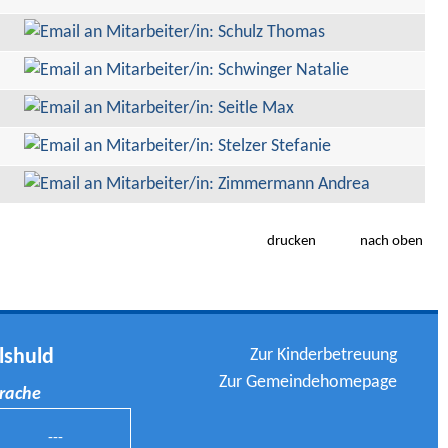
drucken
nach oben
Zur Kinderbetreuung
lshuld
Zur Gemeindehomepage
prache
---