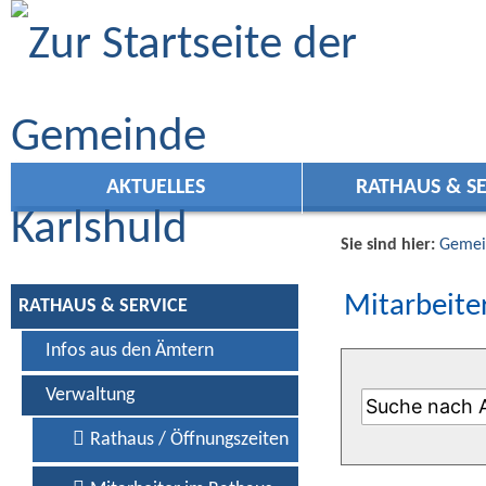
Zum Inhalt
,
zur Navigation
oder
zur Startseite
springen.
AKTUELLES
RATHAUS & SE
Sie sind hier:
Gemei
Mitarbeiter
RATHAUS & SERVICE
Infos aus den Ämtern
Verwaltung
Rathaus / Öffnungszeiten