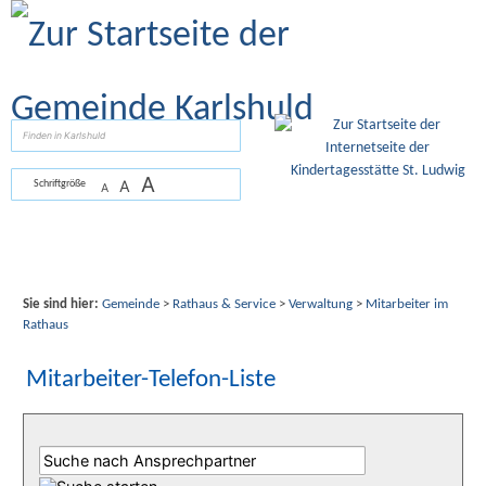
Zum Inhalt
,
zur Navigation
oder
zur Startseite
springen.
suchen
A
A
Schriftgröße
A
Sie sind hier:
Gemeinde
>
Rathaus & Service
>
Verwaltung
>
Mitarbeiter im
Rathaus
Mitarbeiter-Telefon-Liste