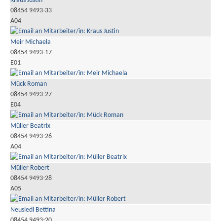
Kraus Justin
08454 9493-33
A04
Meir Michaela
08454 9493-17
E01
Mück Roman
08454 9493-27
E04
Müller Beatrix
08454 9493-26
A04
Müller Robert
08454 9493-28
A05
Neusiedl Bettina
08454 9493-20