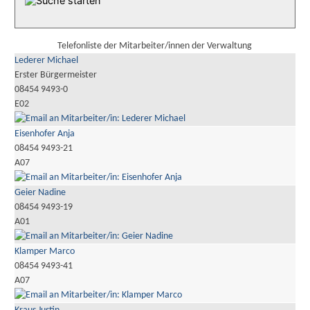
Telefonliste der Mitarbeiter/innen der Verwaltung
Lederer Michael
Erster Bürgermeister
08454 9493-0
E02
Eisenhofer Anja
08454 9493-21
A07
Geier Nadine
08454 9493-19
A01
Klamper Marco
08454 9493-41
A07