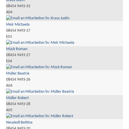
Kraus Justin
08454 9493-33
A04
Meir Michaela
08454 9493-17
E01
Mück Roman
08454 9493-27
E04
Müller Beatrix
08454 9493-26
A04
Müller Robert
08454 9493-28
A05
Neusiedl Bettina
08454 9493-20