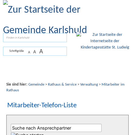
Zum Inhalt
,
zur Navigation
oder
zur Startseite
springen.
suchen
A
A
Schriftgröße
A
Sie sind hier:
Gemeinde
>
Rathaus & Service
>
Verwaltung
>
Mitarbeiter im
Rathaus
Mitarbeiter-Telefon-Liste