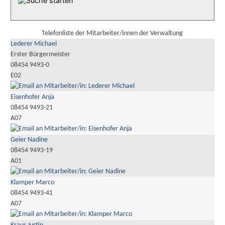
Telefonliste der Mitarbeiter/innen der Verwaltung
Lederer Michael
Erster Bürgermeister
08454 9493-0
E02
Eisenhofer Anja
08454 9493-21
A07
Geier Nadine
08454 9493-19
A01
Klamper Marco
08454 9493-41
A07