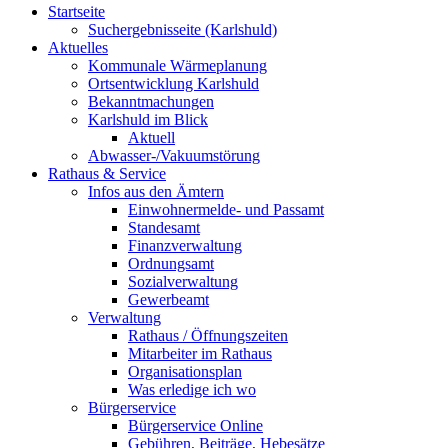
Startseite
Suchergebnisseite (Karlshuld)
Aktuelles
Kommunale Wärmeplanung
Ortsentwicklung Karlshuld
Bekanntmachungen
Karlshuld im Blick
Aktuell
Abwasser-/Vakuumstörung
Rathaus & Service
Infos aus den Ämtern
Einwohnermelde- und Passamt
Standesamt
Finanzverwaltung
Ordnungsamt
Sozialverwaltung
Gewerbeamt
Verwaltung
Rathaus / Öffnungszeiten
Mitarbeiter im Rathaus
Organisationsplan
Was erledige ich wo
Bürgerservice
Bürgerservice Online
Gebühren, Beiträge, Hebesätze