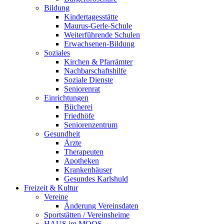
Bildung
Kindertagesstätte
Maurus-Gerle-Schule
Weiterführende Schulen
Erwachsenen-Bildung
Soziales
Kirchen & Pfarrämter
Nachbarschaftshilfe
Soziale Dienste
Seniorenrat
Einrichtungen
Bücherei
Friedhöfe
Seniorenzentrum
Gesundheit
Ärzte
Therapeuten
Apotheken
Krankenhäuser
Gesundes Karlshuld
Freizeit & Kultur
Vereine
Änderung Vereinsdaten
Sportstätten / Vereinsheime
HAUS im MOOS