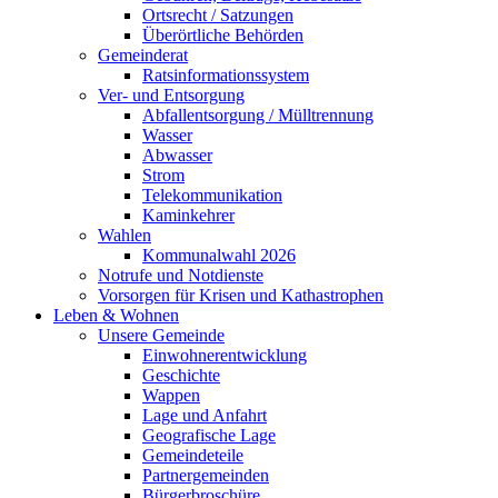
Ortsrecht / Satzungen
Überörtliche Behörden
Gemeinderat
Ratsinformationssystem
Ver- und Entsorgung
Abfallentsorgung / Mülltrennung
Wasser
Abwasser
Strom
Telekommunikation
Kaminkehrer
Wahlen
Kommunalwahl 2026
Notrufe und Notdienste
Vorsorgen für Krisen und Kathastrophen
Leben & Wohnen
Unsere Gemeinde
Einwohnerentwicklung
Geschichte
Wappen
Lage und Anfahrt
Geografische Lage
Gemeindeteile
Partnergemeinden
Bürgerbroschüre