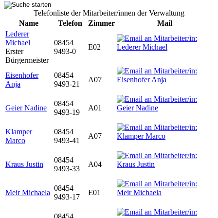
Telefonliste der Mitarbeiter/innen der Verwaltung
Name
Telefon
Zimmer
Mail
Lederer
Michael
08454
E02
Erster
9493-0
Bürgermeister
Eisenhofer
08454
A07
Anja
9493-21
08454
Geier Nadine
A01
9493-19
Klamper
08454
A07
Marco
9493-41
08454
Kraus Justin
A04
9493-33
08454
Meir Michaela
E01
9493-17
08454