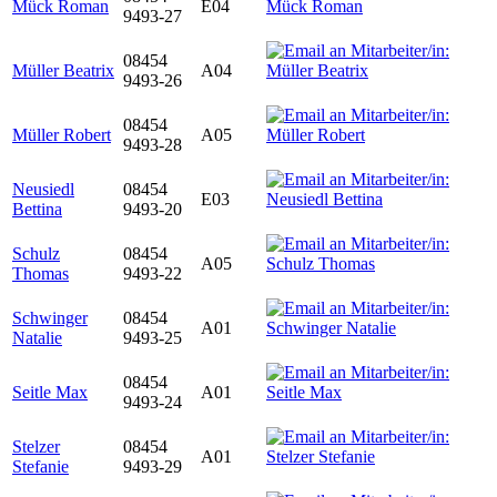
Mück Roman
E04
9493-27
08454
Müller Beatrix
A04
9493-26
08454
Müller Robert
A05
9493-28
Neusiedl
08454
E03
Bettina
9493-20
Schulz
08454
A05
Thomas
9493-22
Schwinger
08454
A01
Natalie
9493-25
08454
Seitle Max
A01
9493-24
Stelzer
08454
A01
Stefanie
9493-29