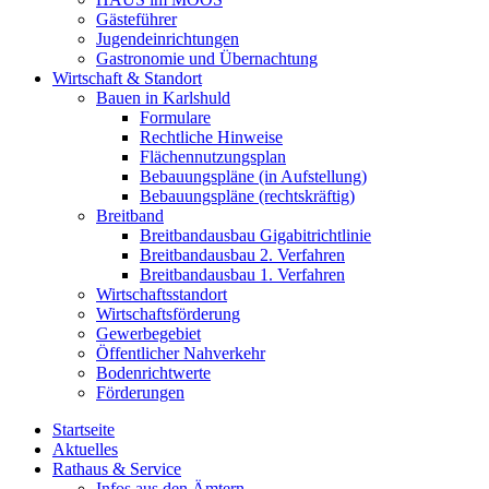
Gästeführer
Jugendeinrichtungen
Gastronomie und Übernachtung
Wirtschaft & Standort
Bauen in Karlshuld
Formulare
Rechtliche Hinweise
Flächennutzungsplan
Bebauungspläne (in Aufstellung)
Bebauungspläne (rechtskräftig)
Breitband
Breitbandausbau Gigabitrichtlinie
Breitbandausbau 2. Verfahren
Breitbandausbau 1. Verfahren
Wirtschaftsstandort
Wirtschaftsförderung
Gewerbegebiet
Öffentlicher Nahverkehr
Bodenrichtwerte
Förderungen
Startseite
Aktuelles
Rathaus & Service
Infos aus den Ämtern