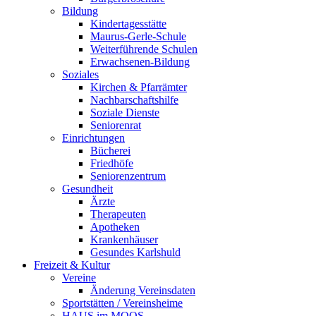
Bildung
Kindertagesstätte
Maurus-Gerle-Schule
Weiterführende Schulen
Erwachsenen-Bildung
Soziales
Kirchen & Pfarrämter
Nachbarschaftshilfe
Soziale Dienste
Seniorenrat
Einrichtungen
Bücherei
Friedhöfe
Seniorenzentrum
Gesundheit
Ärzte
Therapeuten
Apotheken
Krankenhäuser
Gesundes Karlshuld
Freizeit & Kultur
Vereine
Änderung Vereinsdaten
Sportstätten / Vereinsheime
HAUS im MOOS