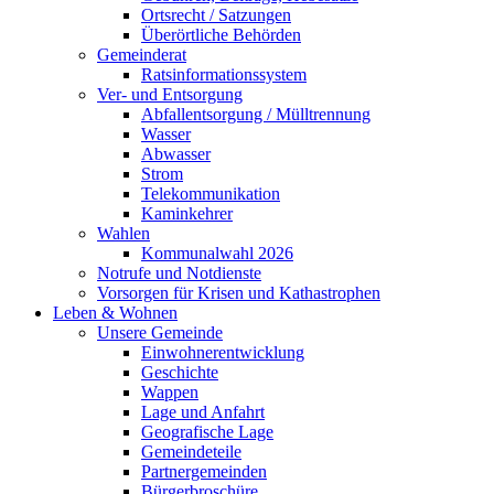
Ortsrecht / Satzungen
Überörtliche Behörden
Gemeinderat
Ratsinformationssystem
Ver- und Entsorgung
Abfallentsorgung / Mülltrennung
Wasser
Abwasser
Strom
Telekommunikation
Kaminkehrer
Wahlen
Kommunalwahl 2026
Notrufe und Notdienste
Vorsorgen für Krisen und Kathastrophen
Leben & Wohnen
Unsere Gemeinde
Einwohnerentwicklung
Geschichte
Wappen
Lage und Anfahrt
Geografische Lage
Gemeindeteile
Partnergemeinden
Bürgerbroschüre