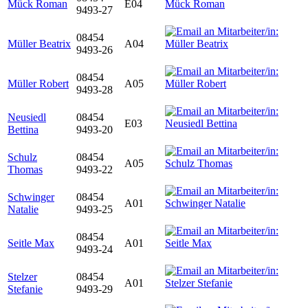
Mück Roman
E04
9493-27
08454
Müller Beatrix
A04
9493-26
08454
Müller Robert
A05
9493-28
Neusiedl
08454
E03
Bettina
9493-20
Schulz
08454
A05
Thomas
9493-22
Schwinger
08454
A01
Natalie
9493-25
08454
Seitle Max
A01
9493-24
Stelzer
08454
A01
Stefanie
9493-29