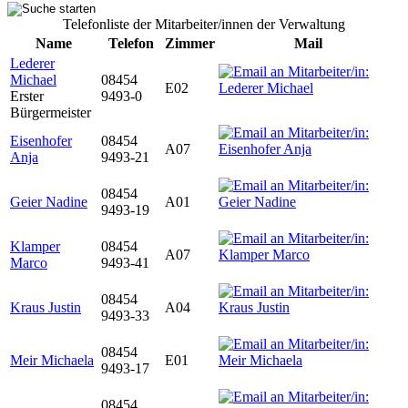
Telefonliste der Mitarbeiter/innen der Verwaltung
Name
Telefon
Zimmer
Mail
Lederer
Michael
08454
E02
Erster
9493-0
Bürgermeister
Eisenhofer
08454
A07
Anja
9493-21
08454
Geier Nadine
A01
9493-19
Klamper
08454
A07
Marco
9493-41
08454
Kraus Justin
A04
9493-33
08454
Meir Michaela
E01
9493-17
08454