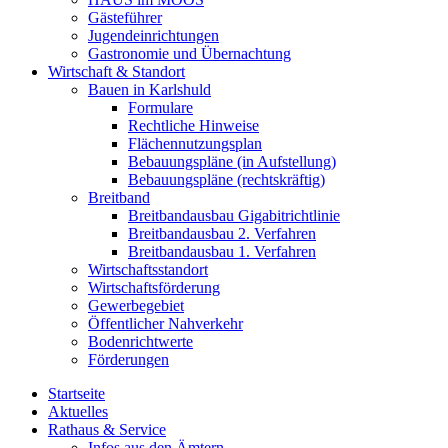
Gästeführer
Jugendeinrichtungen
Gastronomie und Übernachtung
Wirtschaft & Standort
Bauen in Karlshuld
Formulare
Rechtliche Hinweise
Flächennutzungsplan
Bebauungspläne (in Aufstellung)
Bebauungspläne (rechtskräftig)
Breitband
Breitbandausbau Gigabitrichtlinie
Breitbandausbau 2. Verfahren
Breitbandausbau 1. Verfahren
Wirtschaftsstandort
Wirtschaftsförderung
Gewerbegebiet
Öffentlicher Nahverkehr
Bodenrichtwerte
Förderungen
Startseite
Aktuelles
Rathaus & Service
Infos aus den Ämtern