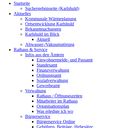
Startseite
Suchergebnisseite (Karlshuld)
Aktuelles
Kommunale Wärmeplanung
Ortsentwicklung Karlshuld
Bekanntmachungen
Karlshuld im Blick
Aktuell
Abwasser-/Vakuumstörung
Rathaus & Service
Infos aus den Ämtern
Einwohnermelde- und Passamt
Standesamt
Finanzverwaltung
Ordnungsamt
Sozialverwaltung
Gewerbeamt
Verwaltung
Rathaus / Öffnungszeiten
Mitarbeiter im Rathaus
Organisationsplan
Was erledige ich wo
Bürgerservice
Bürgerservice Online
Gebühren, Beiträge, Hebesätze