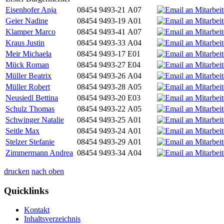
Eisenhofer Anja
08454 9493-21
A07
Geier Nadine
08454 9493-19
A01
Klamper Marco
08454 9493-41
A07
Kraus Justin
08454 9493-33
A04
Meir Michaela
08454 9493-17
E01
Mück Roman
08454 9493-27
E04
Müller Beatrix
08454 9493-26
A04
Müller Robert
08454 9493-28
A05
Neusiedl Bettina
08454 9493-20
E03
Schulz Thomas
08454 9493-22
A05
Schwinger Natalie
08454 9493-25
A01
Seitle Max
08454 9493-24
A01
Stelzer Stefanie
08454 9493-29
A01
Zimmermann Andrea
08454 9493-34
A04
drucken
nach oben
Quicklinks
Kontakt
Inhaltsverzeichnis