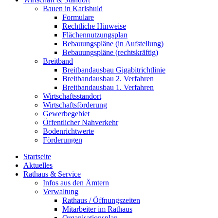
Bauen in Karlshuld
Formulare
Rechtliche Hinweise
Flächennutzungsplan
Bebauungspläne (in Aufstellung)
Bebauungspläne (rechtskräftig)
Breitband
Breitbandausbau Gigabitrichtlinie
Breitbandausbau 2. Verfahren
Breitbandausbau 1. Verfahren
Wirtschaftsstandort
Wirtschaftsförderung
Gewerbegebiet
Öffentlicher Nahverkehr
Bodenrichtwerte
Förderungen
Startseite
Aktuelles
Rathaus & Service
Infos aus den Ämtern
Verwaltung
Rathaus / Öffnungszeiten
Mitarbeiter im Rathaus
Organisationsplan