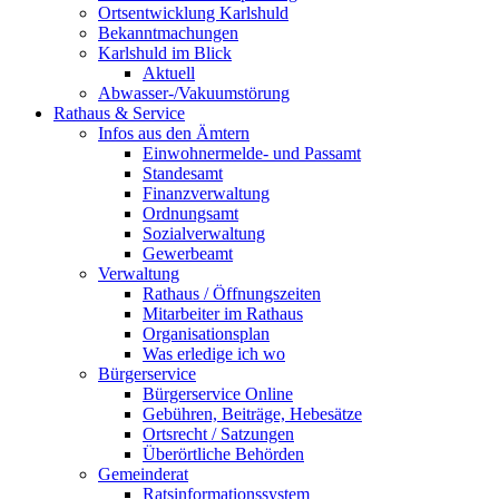
Ortsentwicklung Karlshuld
Bekanntmachungen
Karlshuld im Blick
Aktuell
Abwasser-/Vakuumstörung
Rathaus & Service
Infos aus den Ämtern
Einwohnermelde- und Passamt
Standesamt
Finanzverwaltung
Ordnungsamt
Sozialverwaltung
Gewerbeamt
Verwaltung
Rathaus / Öffnungszeiten
Mitarbeiter im Rathaus
Organisationsplan
Was erledige ich wo
Bürgerservice
Bürgerservice Online
Gebühren, Beiträge, Hebesätze
Ortsrecht / Satzungen
Überörtliche Behörden
Gemeinderat
Ratsinformationssystem