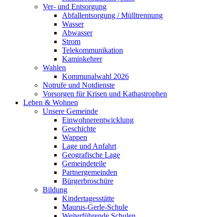
Ver- und Entsorgung
Abfallentsorgung / Mülltrennung
Wasser
Abwasser
Strom
Telekommunikation
Kaminkehrer
Wahlen
Kommunalwahl 2026
Notrufe und Notdienste
Vorsorgen für Krisen und Kathastrophen
Leben & Wohnen
Unsere Gemeinde
Einwohnerentwicklung
Geschichte
Wappen
Lage und Anfahrt
Geografische Lage
Gemeindeteile
Partnergemeinden
Bürgerbroschüre
Bildung
Kindertagesstätte
Maurus-Gerle-Schule
Weiterführende Schulen