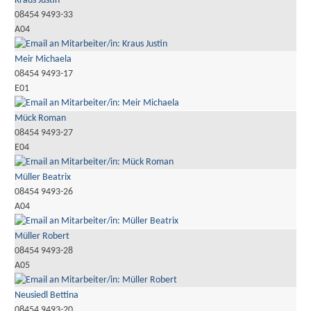
Kraus Justin
08454 9493-33
A04
Meir Michaela
08454 9493-17
E01
Mück Roman
08454 9493-27
E04
Müller Beatrix
08454 9493-26
A04
Müller Robert
08454 9493-28
A05
Neusiedl Bettina
08454 9493-20