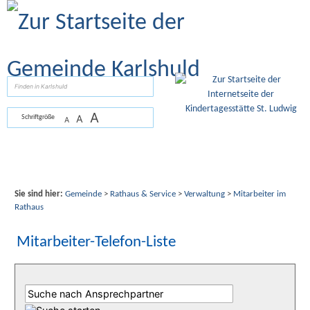
Zum Inhalt
,
zur Navigation
oder
zur Startseite
springen.
suchen
A
A
Schriftgröße
A
Sie sind hier:
Gemeinde
>
Rathaus & Service
>
Verwaltung
>
Mitarbeiter im
Rathaus
Mitarbeiter-Telefon-Liste