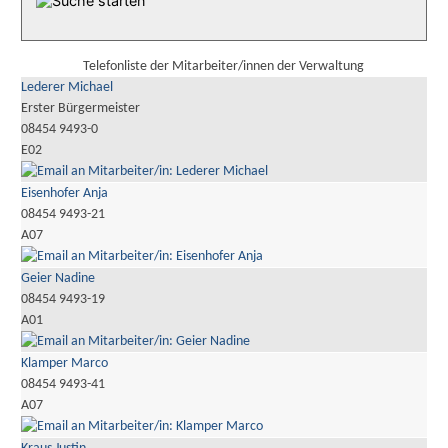
Telefonliste der Mitarbeiter/innen der Verwaltung
Lederer Michael
Erster Bürgermeister
08454 9493-0
E02
Eisenhofer Anja
08454 9493-21
A07
Geier Nadine
08454 9493-19
A01
Klamper Marco
08454 9493-41
A07