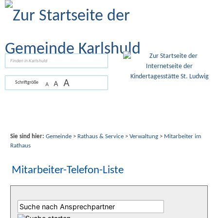
Zum Inhalt
,
zur Navigation
oder
zur Startseite
springen.
suchen
A
A
Schriftgröße
A
Sie sind hier:
Gemeinde
>
Rathaus & Service
>
Verwaltung
>
Mitarbeiter im
Rathaus
Mitarbeiter-Telefon-Liste