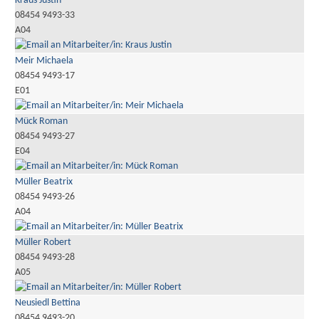
Kraus Justin
08454 9493-33
A04
Meir Michaela
08454 9493-17
E01
Mück Roman
08454 9493-27
E04
Müller Beatrix
08454 9493-26
A04
Müller Robert
08454 9493-28
A05
Neusiedl Bettina
08454 9493-20