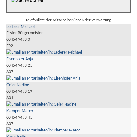
Telefonliste der Mitarbeiter/innen der Verwaltung
Lederer Michael
Erster Bürgermeister
08454 9493-0
E02
Eisenhofer Anja
08454 9493-21
A07
Geier Nadine
08454 9493-19
A01
Klamper Marco
08454 9493-41
A07