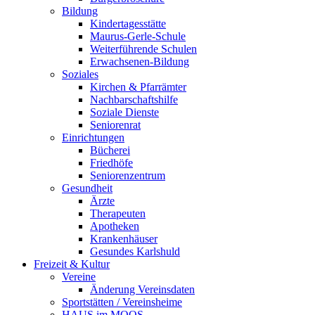
Bildung
Kindertagesstätte
Maurus-Gerle-Schule
Weiterführende Schulen
Erwachsenen-Bildung
Soziales
Kirchen & Pfarrämter
Nachbarschaftshilfe
Soziale Dienste
Seniorenrat
Einrichtungen
Bücherei
Friedhöfe
Seniorenzentrum
Gesundheit
Ärzte
Therapeuten
Apotheken
Krankenhäuser
Gesundes Karlshuld
Freizeit & Kultur
Vereine
Änderung Vereinsdaten
Sportstätten / Vereinsheime
HAUS im MOOS