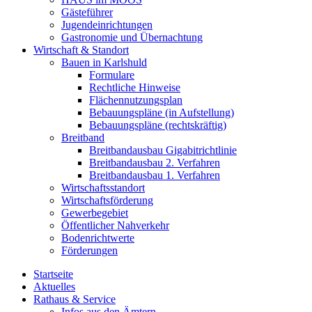
Gästeführer
Jugendeinrichtungen
Gastronomie und Übernachtung
Wirtschaft & Standort
Bauen in Karlshuld
Formulare
Rechtliche Hinweise
Flächennutzungsplan
Bebauungspläne (in Aufstellung)
Bebauungspläne (rechtskräftig)
Breitband
Breitbandausbau Gigabitrichtlinie
Breitbandausbau 2. Verfahren
Breitbandausbau 1. Verfahren
Wirtschaftsstandort
Wirtschaftsförderung
Gewerbegebiet
Öffentlicher Nahverkehr
Bodenrichtwerte
Förderungen
Startseite
Aktuelles
Rathaus & Service
Infos aus den Ämtern