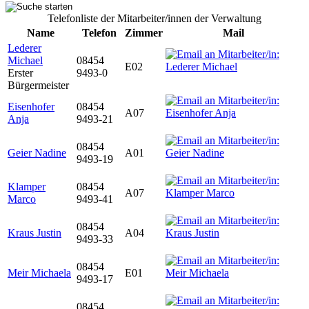
Telefonliste der Mitarbeiter/innen der Verwaltung
Name
Telefon
Zimmer
Mail
Lederer
Michael
08454
E02
Erster
9493-0
Bürgermeister
Eisenhofer
08454
A07
Anja
9493-21
08454
Geier Nadine
A01
9493-19
Klamper
08454
A07
Marco
9493-41
08454
Kraus Justin
A04
9493-33
08454
Meir Michaela
E01
9493-17
08454