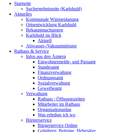
Startseite
Suchergebnisseite (Karlshuld)
Aktuelles
Kommunale Wärmeplanung
Ortsentwicklung Karlshuld
Bekanntmachungen
Karlshuld im Blick
Aktuell
Abwasser-/Vakuumstörung
Rathaus & Service
Infos aus den Ämtern
Einwohnermelde- und Passamt
Standesamt
Finanzverwaltung
Ordnungsamt
Sozialverwaltung
Gewerbeamt
Verwaltung
Rathaus / Öffnungszeiten
Mitarbeiter im Rathaus
Organisationsplan
Was erledige ich wo
Bürgerservice
Bürgerservice Online
Gebühren, Beiträge, Hebesätze