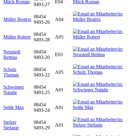
Mück Roman
E04
9493-27
08454
Müller Beatrix
A04
9493-26
08454
Müller Robert
A05
9493-28
Neusiedl
08454
E03
Bettina
9493-20
Schulz
08454
A05
Thomas
9493-22
Schwinger
08454
A01
Natalie
9493-25
08454
Seitle Max
A01
9493-24
Stelzer
08454
A01
Stefanie
9493-29