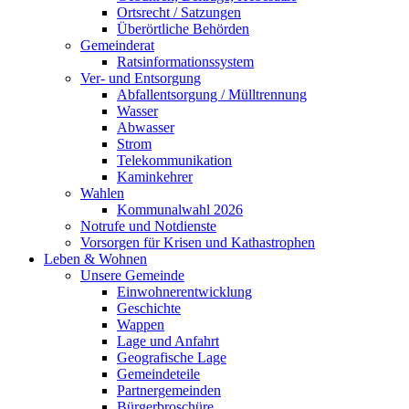
Ortsrecht / Satzungen
Überörtliche Behörden
Gemeinderat
Ratsinformationssystem
Ver- und Entsorgung
Abfallentsorgung / Mülltrennung
Wasser
Abwasser
Strom
Telekommunikation
Kaminkehrer
Wahlen
Kommunalwahl 2026
Notrufe und Notdienste
Vorsorgen für Krisen und Kathastrophen
Leben & Wohnen
Unsere Gemeinde
Einwohnerentwicklung
Geschichte
Wappen
Lage und Anfahrt
Geografische Lage
Gemeindeteile
Partnergemeinden
Bürgerbroschüre