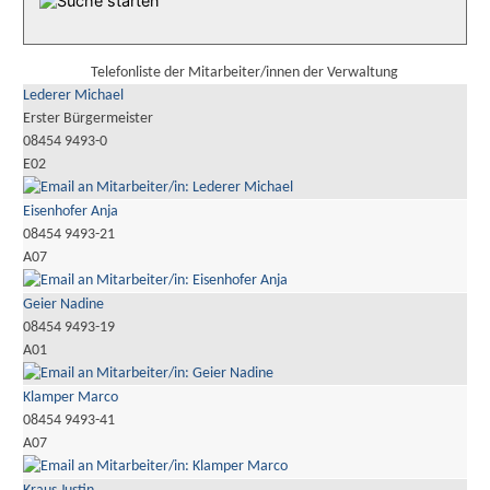
Telefonliste der Mitarbeiter/innen der Verwaltung
Lederer Michael
Erster Bürgermeister
08454 9493-0
E02
Eisenhofer Anja
08454 9493-21
A07
Geier Nadine
08454 9493-19
A01
Klamper Marco
08454 9493-41
A07