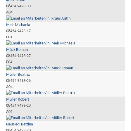
Kraus Justin
08454 9493-33
A04
Meir Michaela
08454 9493-17
E01
Mück Roman
08454 9493-27
E04
Müller Beatrix
08454 9493-26
A04
Müller Robert
08454 9493-28
A05
Neusiedl Bettina
08454 9493-20