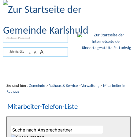
Zum Inhalt
,
zur Navigation
oder
zur Startseite
springen.
suchen
A
A
Schriftgröße
A
Sie sind hier:
Gemeinde
>
Rathaus & Service
>
Verwaltung
>
Mitarbeiter im
Rathaus
Mitarbeiter-Telefon-Liste