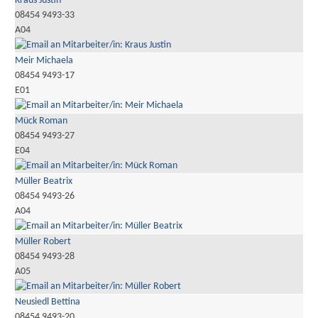
Kraus Justin
08454 9493-33
A04
Meir Michaela
08454 9493-17
E01
Mück Roman
08454 9493-27
E04
Müller Beatrix
08454 9493-26
A04
Müller Robert
08454 9493-28
A05
Neusiedl Bettina
08454 9493-20