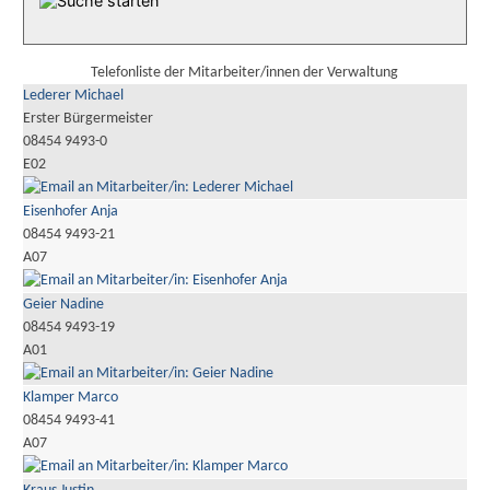
Telefonliste der Mitarbeiter/innen der Verwaltung
Lederer Michael
Erster Bürgermeister
08454 9493-0
E02
Eisenhofer Anja
08454 9493-21
A07
Geier Nadine
08454 9493-19
A01
Klamper Marco
08454 9493-41
A07