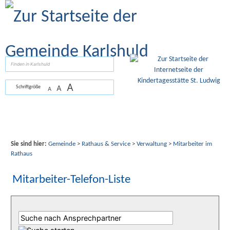
Zum Inhalt
,
zur Navigation
oder
zur Startseite
springen.
suchen
A
A
Schriftgröße
A
Sie sind hier:
Gemeinde
>
Rathaus & Service
>
Verwaltung
>
Mitarbeiter im
Rathaus
Mitarbeiter-Telefon-Liste