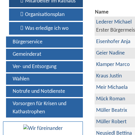
Mitarbeiter im Rathaus
Name
Organisationsplan
Lederer Michael
Was erledige ich wo
Erster Bürgermeis
Eisenhofer Anja
Bürgerservice
Geier Nadine
Gemeinderat
Klamper Marco
Ver- und Entsorgung
Kraus Justin
Wahlen
Meir Michaela
Notrufe und Notdienste
Mück Roman
Vorsorgen für Krisen und
Müller Beatrix
Kathastrophen
Müller Robert
Neusiedl Bettina