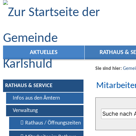
Zum Inhalt
,
zur Navigation
oder
zur Startseite
springen.
AKTUELLES
RATHAUS & SE
Sie sind hier:
Gemei
Mitarbeiter
RATHAUS & SERVICE
Infos aus den Ämtern
Verwaltung
Rathaus / Öffnungszeiten