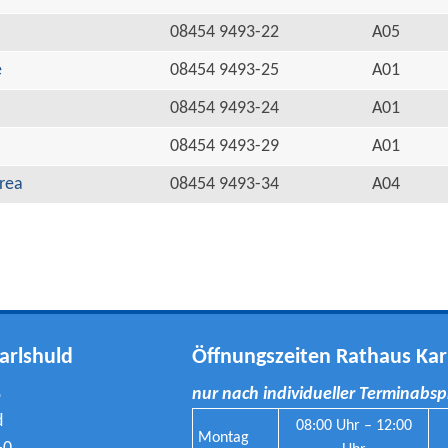
08454 9493-22
A05
e
08454 9493-25
A01
08454 9493-24
A01
08454 9493-29
A01
rea
08454 9493-34
A04
arlshuld
Öffnungszeiten Rathaus Kar
8
nur nach individueller Terminabs
d
08:00 Uhr – 12:00
Montag