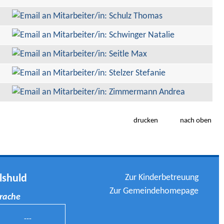
drucken
nach oben
Zur Kinderbetreuung
lshuld
Zur Gemeindehomepage
prache
---