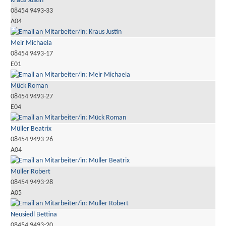
Kraus Justin
08454 9493-33
A04
Meir Michaela
08454 9493-17
E01
Mück Roman
08454 9493-27
E04
Müller Beatrix
08454 9493-26
A04
Müller Robert
08454 9493-28
A05
Neusiedl Bettina
08454 9493-20