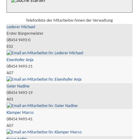
Telefonliste der Mitarbeiter/innen der Verwaltung
Lederer Michael
Erster Bürgermeister
08454 9493-0
E02
Eisenhofer Anja
08454 9493-21
A07
Geier Nadine
08454 9493-19
A01
Klamper Marco
08454 9493-41
A07