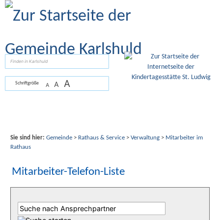
Zum Inhalt
,
zur Navigation
oder
zur Startseite
springen.
suchen
A
A
Schriftgröße
A
Sie sind hier:
Gemeinde
>
Rathaus & Service
>
Verwaltung
>
Mitarbeiter im
Rathaus
Mitarbeiter-Telefon-Liste