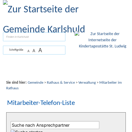
Zum Inhalt
,
zur Navigation
oder
zur Startseite
springen.
suchen
A
A
Schriftgröße
A
Sie sind hier:
Gemeinde
>
Rathaus & Service
>
Verwaltung
>
Mitarbeiter im
Rathaus
Mitarbeiter-Telefon-Liste