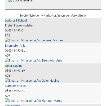
Telefonliste der Mitarbeiter/innen der Verwaltung
Lederer Michael
Erster Bürgermeister
08454 9493-0
E02
Eisenhofer Anja
08454 9493-21
A07
Geier Nadine
08454 9493-19
A01
Klamper Marco
08454 9493-41
A07