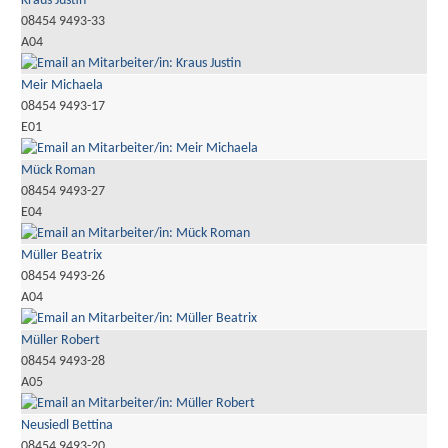
Kraus Justin
08454 9493-33
A04
Meir Michaela
08454 9493-17
E01
Mück Roman
08454 9493-27
E04
Müller Beatrix
08454 9493-26
A04
Müller Robert
08454 9493-28
A05
Neusiedl Bettina
08454 9493-20