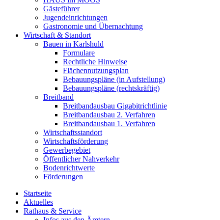
Gästeführer
Jugendeinrichtungen
Gastronomie und Übernachtung
Wirtschaft & Standort
Bauen in Karlshuld
Formulare
Rechtliche Hinweise
Flächennutzungsplan
Bebauungspläne (in Aufstellung)
Bebauungspläne (rechtskräftig)
Breitband
Breitbandausbau Gigabitrichtlinie
Breitbandausbau 2. Verfahren
Breitbandausbau 1. Verfahren
Wirtschaftsstandort
Wirtschaftsförderung
Gewerbegebiet
Öffentlicher Nahverkehr
Bodenrichtwerte
Förderungen
Startseite
Aktuelles
Rathaus & Service
Infos aus den Ämtern