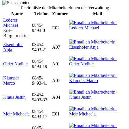
Telefonliste der Mitarbeiter/innen der Verwaltung
Name
Telefon
Zimmer
Mail
Lederer
Michael
08454
E02
Erster
9493-0
Bürgermeister
Eisenhofer
08454
A07
Anja
9493-21
08454
Geier Nadine
A01
9493-19
Klamper
08454
A07
Marco
9493-41
08454
Kraus Justin
A04
9493-33
08454
Meir Michaela
E01
9493-17
08454