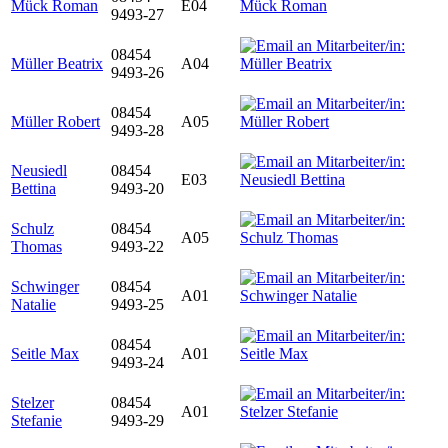
Mück Roman
E04
9493-27
08454
Müller Beatrix
A04
9493-26
08454
Müller Robert
A05
9493-28
Neusiedl
08454
E03
Bettina
9493-20
Schulz
08454
A05
Thomas
9493-22
Schwinger
08454
A01
Natalie
9493-25
08454
Seitle Max
A01
9493-24
Stelzer
08454
A01
Stefanie
9493-29