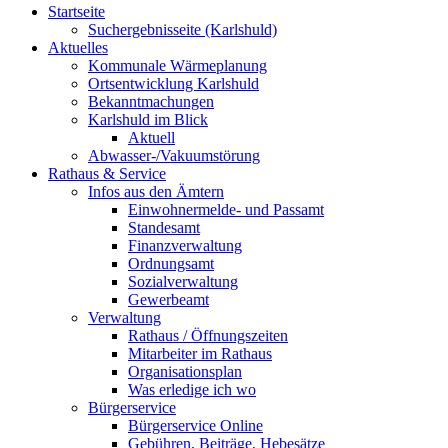
Startseite
Suchergebnisseite (Karlshuld)
Aktuelles
Kommunale Wärmeplanung
Ortsentwicklung Karlshuld
Bekanntmachungen
Karlshuld im Blick
Aktuell
Abwasser-/Vakuumstörung
Rathaus & Service
Infos aus den Ämtern
Einwohnermelde- und Passamt
Standesamt
Finanzverwaltung
Ordnungsamt
Sozialverwaltung
Gewerbeamt
Verwaltung
Rathaus / Öffnungszeiten
Mitarbeiter im Rathaus
Organisationsplan
Was erledige ich wo
Bürgerservice
Bürgerservice Online
Gebühren, Beiträge, Hebesätze