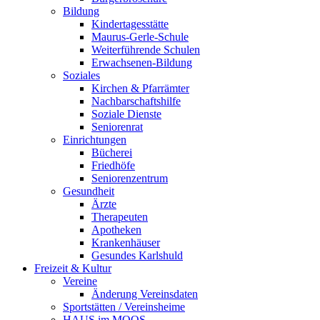
Bildung
Kindertagesstätte
Maurus-Gerle-Schule
Weiterführende Schulen
Erwachsenen-Bildung
Soziales
Kirchen & Pfarrämter
Nachbarschaftshilfe
Soziale Dienste
Seniorenrat
Einrichtungen
Bücherei
Friedhöfe
Seniorenzentrum
Gesundheit
Ärzte
Therapeuten
Apotheken
Krankenhäuser
Gesundes Karlshuld
Freizeit & Kultur
Vereine
Änderung Vereinsdaten
Sportstätten / Vereinsheime
HAUS im MOOS