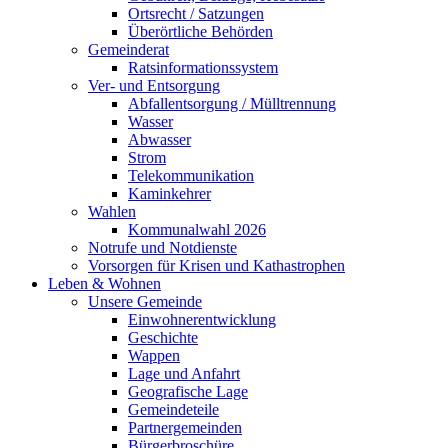
Ortsrecht / Satzungen
Überörtliche Behörden
Gemeinderat
Ratsinformationssystem
Ver- und Entsorgung
Abfallentsorgung / Mülltrennung
Wasser
Abwasser
Strom
Telekommunikation
Kaminkehrer
Wahlen
Kommunalwahl 2026
Notrufe und Notdienste
Vorsorgen für Krisen und Kathastrophen
Leben & Wohnen
Unsere Gemeinde
Einwohnerentwicklung
Geschichte
Wappen
Lage und Anfahrt
Geografische Lage
Gemeindeteile
Partnergemeinden
Bürgerbroschüre