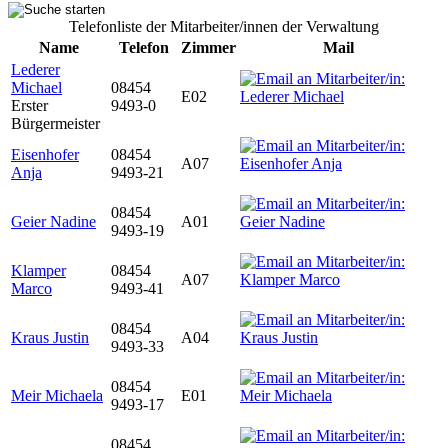
Telefonliste der Mitarbeiter/innen der Verwaltung
Name
Telefon
Zimmer
Mail
Lederer
Michael
08454
E02
Erster
9493-0
Bürgermeister
Eisenhofer
08454
A07
Anja
9493-21
08454
Geier Nadine
A01
9493-19
Klamper
08454
A07
Marco
9493-41
08454
Kraus Justin
A04
9493-33
08454
Meir Michaela
E01
9493-17
08454