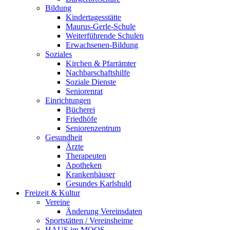
Bildung
Kindertagesstätte
Maurus-Gerle-Schule
Weiterführende Schulen
Erwachsenen-Bildung
Soziales
Kirchen & Pfarrämter
Nachbarschaftshilfe
Soziale Dienste
Seniorenrat
Einrichtungen
Bücherei
Friedhöfe
Seniorenzentrum
Gesundheit
Ärzte
Therapeuten
Apotheken
Krankenhäuser
Gesundes Karlshuld
Freizeit & Kultur
Vereine
Änderung Vereinsdaten
Sportstätten / Vereinsheime
HAUS im MOOS