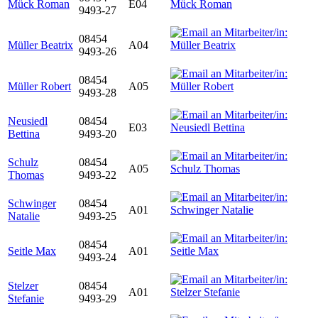
Mück Roman
E04
9493-27
08454
Müller Beatrix
A04
9493-26
08454
Müller Robert
A05
9493-28
Neusiedl
08454
E03
Bettina
9493-20
Schulz
08454
A05
Thomas
9493-22
Schwinger
08454
A01
Natalie
9493-25
08454
Seitle Max
A01
9493-24
Stelzer
08454
A01
Stefanie
9493-29