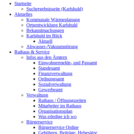
Startseite
Suchergebnisseite (Karlshuld)
Aktuelles
Kommunale Wärmeplanung
Ortsentwicklung Karlshuld
Bekanntmachungen
Karlshuld im Blick
Aktuell
Abwasser-/Vakuumstörung
Rathaus & Service
Infos aus den Ämtern
Einwohnermelde- und Passamt
Standesamt
Finanzverwaltung
Ordnungsamt
Sozialverwaltung
Gewerbeamt
Verwaltung
Rathaus / Öffnungszeiten
Mitarbeiter im Rathaus
Organisationsplan
Was erledige ich wo
Bürgerservice
Bürgerservice Online
Gebühren, Beiträge, Hebesätze