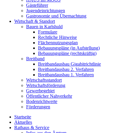
Gästeführer
Jugendeinrichtungen
Gastronomie und Übernachtung
Wirtschaft & Standort
Bauen in Karlshuld
Formulare
Rechtliche Hinweise
Flächennutzungsplan
Bebauungspläne (in Aufstellung)
Bebauungspläne (rechtskräftig)
Breitband
Breitbandausbau Gigabitrichtlinie
Breitbandausbau 2. Verfahren
Breitbandausbau 1. Verfahren
Wirtschaftsstandort
Wirtschaftsförderung
Gewerbegebiet
Öffentlicher Nahverkehr
Bodenrichtwerte
Förderungen
Startseite
Aktuelles
Rathaus & Service
Infos aus den Ämtern