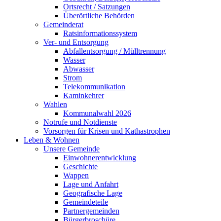
Ortsrecht / Satzungen
Überörtliche Behörden
Gemeinderat
Ratsinformationssystem
Ver- und Entsorgung
Abfallentsorgung / Mülltrennung
Wasser
Abwasser
Strom
Telekommunikation
Kaminkehrer
Wahlen
Kommunalwahl 2026
Notrufe und Notdienste
Vorsorgen für Krisen und Kathastrophen
Leben & Wohnen
Unsere Gemeinde
Einwohnerentwicklung
Geschichte
Wappen
Lage und Anfahrt
Geografische Lage
Gemeindeteile
Partnergemeinden
Bürgerbroschüre