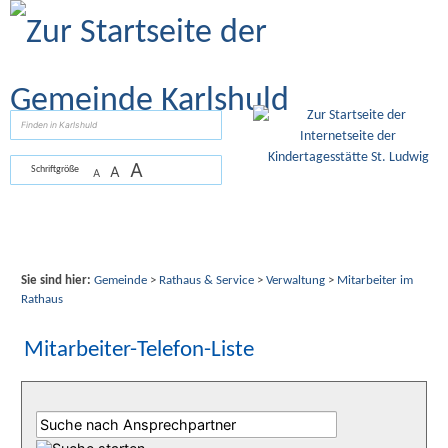
Zum Inhalt
,
zur Navigation
oder
zur Startseite
springen.
suchen
A
A
Schriftgröße
A
Sie sind hier:
Gemeinde
>
Rathaus & Service
>
Verwaltung
>
Mitarbeiter im
Rathaus
Mitarbeiter-Telefon-Liste