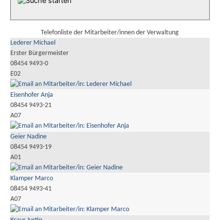
Telefonliste der Mitarbeiter/innen der Verwaltung
Lederer Michael
Erster Bürgermeister
08454 9493-0
E02
Eisenhofer Anja
08454 9493-21
A07
Geier Nadine
08454 9493-19
A01
Klamper Marco
08454 9493-41
A07