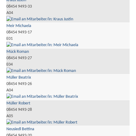
Kraus Justin
08454 9493-33
A04
Meir Michaela
08454 9493-17
E01
Mück Roman
08454 9493-27
E04
Müller Beatrix
08454 9493-26
A04
Müller Robert
08454 9493-28
A05
Neusiedl Bettina
08454 9493-20