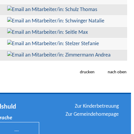
drucken
nach oben
Zur Kinderbetreuung
lshuld
Zur Gemeindehomepage
prache
---