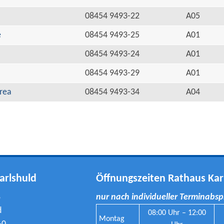
08454 9493-22
A05
e
08454 9493-25
A01
08454 9493-24
A01
08454 9493-29
A01
rea
08454 9493-34
A04
arlshuld
Öffnungszeiten Rathaus Kar
8
nur nach individueller Terminabs
d
08:00 Uhr – 12:00
Montag