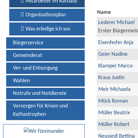
Mitarbeiter im Rathaus
Name
Organisationsplan
Lederer Michael
Was erledige ich wo
Erster Bürgermeis
Eisenhofer Anja
Bürgerservice
Geier Nadine
Gemeinderat
Klamper Marco
Ver- und Entsorgung
Kraus Justin
Wahlen
Meir Michaela
Notrufe und Notdienste
Mück Roman
Vorsorgen für Krisen und
Müller Beatrix
Kathastrophen
Müller Robert
Neusiedl Bettina