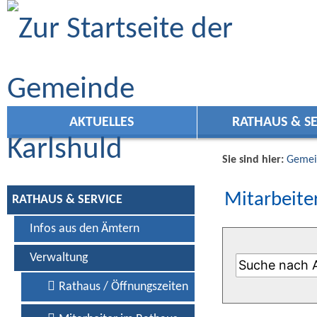
Zum Inhalt
,
zur Navigation
oder
zur Startseite
springen.
AKTUELLES
RATHAUS & SE
Sie sind hier:
Gemei
Mitarbeiter
RATHAUS & SERVICE
Infos aus den Ämtern
Verwaltung
Rathaus / Öffnungszeiten