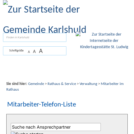
Zum Inhalt
,
zur Navigation
oder
zur Startseite
springen.
suchen
A
A
Schriftgröße
A
Sie sind hier:
Gemeinde
>
Rathaus & Service
>
Verwaltung
>
Mitarbeiter im
Rathaus
Mitarbeiter-Telefon-Liste