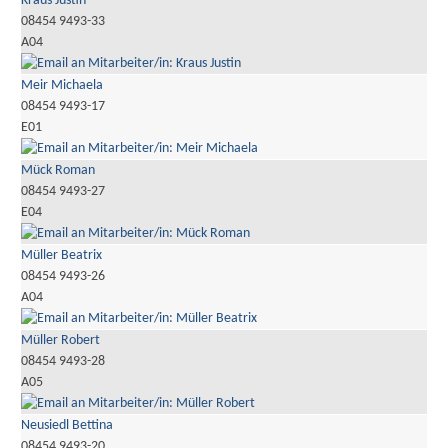
Kraus Justin
08454 9493-33
A04
Meir Michaela
08454 9493-17
E01
Mück Roman
08454 9493-27
E04
Müller Beatrix
08454 9493-26
A04
Müller Robert
08454 9493-28
A05
Neusiedl Bettina
08454 9493-20