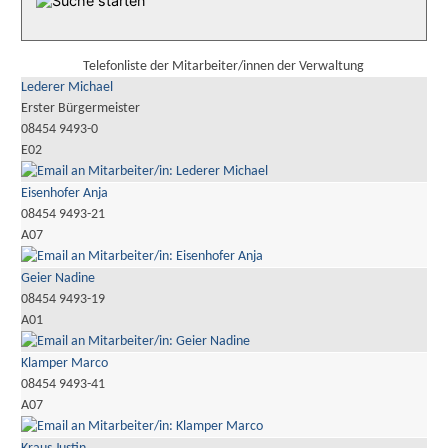
Telefonliste der Mitarbeiter/innen der Verwaltung
Lederer Michael
Erster Bürgermeister
08454 9493-0
E02
Eisenhofer Anja
08454 9493-21
A07
Geier Nadine
08454 9493-19
A01
Klamper Marco
08454 9493-41
A07