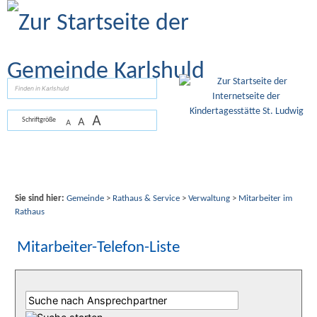
Zum Inhalt
,
zur Navigation
oder
zur Startseite
springen.
suchen
A
A
Schriftgröße
A
Sie sind hier:
Gemeinde
>
Rathaus & Service
>
Verwaltung
>
Mitarbeiter im
Rathaus
Mitarbeiter-Telefon-Liste