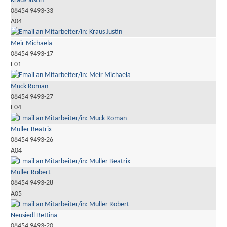
Kraus Justin
08454 9493-33
A04
Meir Michaela
08454 9493-17
E01
Mück Roman
08454 9493-27
E04
Müller Beatrix
08454 9493-26
A04
Müller Robert
08454 9493-28
A05
Neusiedl Bettina
08454 9493-20