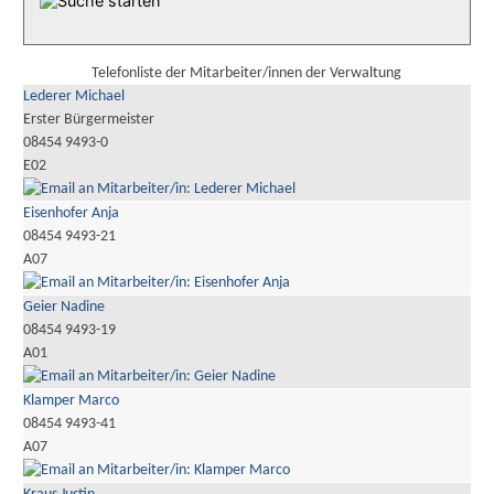
Telefonliste der Mitarbeiter/innen der Verwaltung
Lederer Michael
Erster Bürgermeister
08454 9493-0
E02
Eisenhofer Anja
08454 9493-21
A07
Geier Nadine
08454 9493-19
A01
Klamper Marco
08454 9493-41
A07