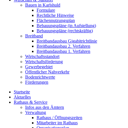
Bauen in Karlshuld
Formulare
Rechtliche Hinweise
Flächennutzungsplan
Bebauungspläne (in Aufstellung)
Bebauungspläne (rechtskräftig)
Breitband
Breitbandausbau Gigabitrichtlinie
Breitbandausbau 2. Verfahren
Breitbandausbau 1. Verfahren
Wirtschaftsstandort
Wirtschaftsförderung
Gewerbegebiet
Öffentlicher Nahverkehr
Bodenrichtwerte
Förderungen
Startseite
Aktuelles
Rathaus & Service
Infos aus den Ämtern
Verwaltung
Rathaus / Öffnungszeiten
Mitarbeiter im Rathaus
Organisationsplan