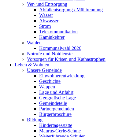
Ver- und Entsorgung
Abfallentsorgung / Mülltrennung
Wasser
Abwasser
Strom
Telekommunikation
Kaminkehrer
Wahlen
Kommunalwahl 2026
Notrufe und Notdienste
Vorsorgen für Krisen und Kathastrophen
Leben & Wohnen
Unsere Gemeinde
Einwohnerentwicklung
Geschichte
Wappen
Lage und Anfahrt
Geografische Lage
Gemeindeteile
Partnergemeinden
Bürgerbroschüre
Bildung
Kindertagesstätte
Maurus-Gerle-Schule
Weiterführende Schulen