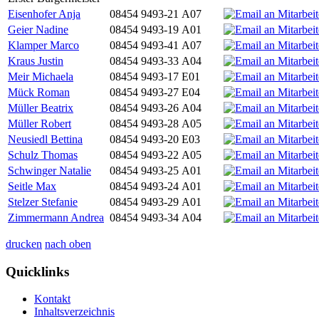
Eisenhofer Anja
08454 9493-21
A07
Geier Nadine
08454 9493-19
A01
Klamper Marco
08454 9493-41
A07
Kraus Justin
08454 9493-33
A04
Meir Michaela
08454 9493-17
E01
Mück Roman
08454 9493-27
E04
Müller Beatrix
08454 9493-26
A04
Müller Robert
08454 9493-28
A05
Neusiedl Bettina
08454 9493-20
E03
Schulz Thomas
08454 9493-22
A05
Schwinger Natalie
08454 9493-25
A01
Seitle Max
08454 9493-24
A01
Stelzer Stefanie
08454 9493-29
A01
Zimmermann Andrea
08454 9493-34
A04
drucken
nach oben
Quicklinks
Kontakt
Inhaltsverzeichnis