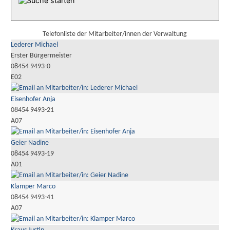
Telefonliste der Mitarbeiter/innen der Verwaltung
Lederer Michael
Erster Bürgermeister
08454 9493-0
E02
Eisenhofer Anja
08454 9493-21
A07
Geier Nadine
08454 9493-19
A01
Klamper Marco
08454 9493-41
A07