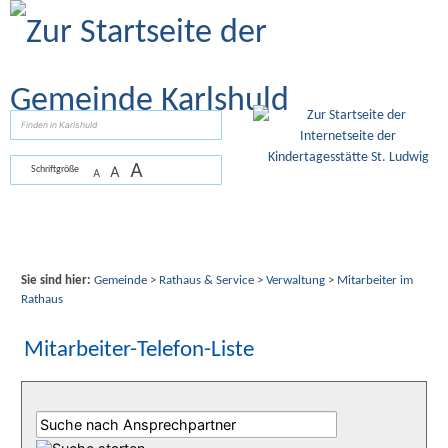
Zum Inhalt
,
zur Navigation
oder
zur Startseite
springen.
suchen
A
A
Schriftgröße
A
Sie sind hier:
Gemeinde
>
Rathaus & Service
>
Verwaltung
>
Mitarbeiter im
Rathaus
Mitarbeiter-Telefon-Liste