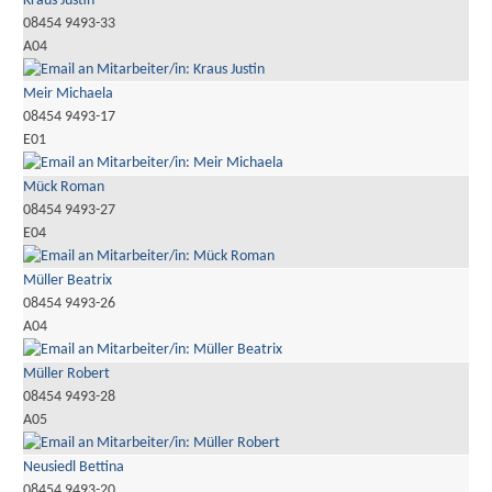
Kraus Justin
08454 9493-33
A04
Meir Michaela
08454 9493-17
E01
Mück Roman
08454 9493-27
E04
Müller Beatrix
08454 9493-26
A04
Müller Robert
08454 9493-28
A05
Neusiedl Bettina
08454 9493-20