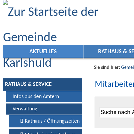
Zum Inhalt
,
zur Navigation
oder
zur Startseite
springen.
AKTUELLES
RATHAUS & SE
Sie sind hier:
Gemei
Mitarbeiter
RATHAUS & SERVICE
Infos aus den Ämtern
Verwaltung
Rathaus / Öffnungszeiten