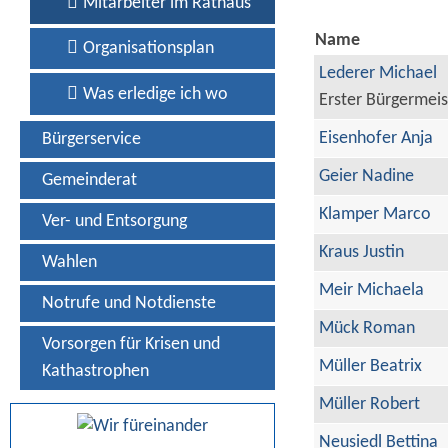
Mitarbeiter im Rathaus
Name
Organisationsplan
Lederer Michael
Was erledige ich wo
Erster Bürgermeis
Eisenhofer Anja
Bürgerservice
Geier Nadine
Gemeinderat
Klamper Marco
Ver- und Entsorgung
Kraus Justin
Wahlen
Meir Michaela
Notrufe und Notdienste
Mück Roman
Vorsorgen für Krisen und
Müller Beatrix
Kathastrophen
Müller Robert
Neusiedl Bettina