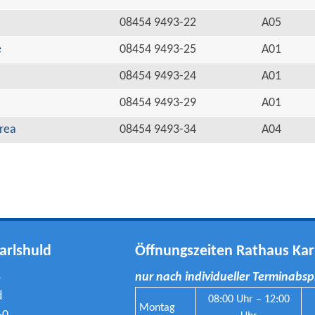
08454 9493-22
A05
e
08454 9493-25
A01
08454 9493-24
A01
08454 9493-29
A01
rea
08454 9493-34
A04
arlshuld
Öffnungszeiten Rathaus Kar
8
nur nach individueller Terminabs
d
08:00 Uhr – 12:00
Montag