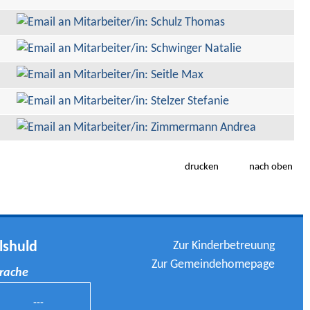
drucken
nach oben
Zur Kinderbetreuung
lshuld
Zur Gemeindehomepage
prache
---