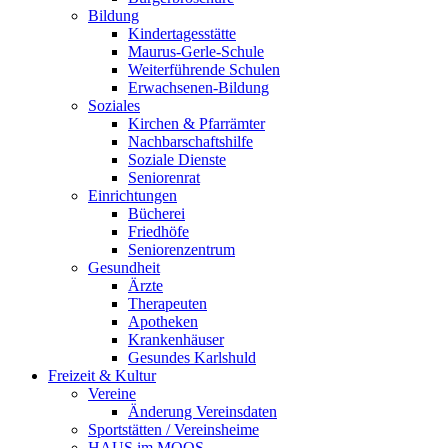
Bildung
Kindertagesstätte
Maurus-Gerle-Schule
Weiterführende Schulen
Erwachsenen-Bildung
Soziales
Kirchen & Pfarrämter
Nachbarschaftshilfe
Soziale Dienste
Seniorenrat
Einrichtungen
Bücherei
Friedhöfe
Seniorenzentrum
Gesundheit
Ärzte
Therapeuten
Apotheken
Krankenhäuser
Gesundes Karlshuld
Freizeit & Kultur
Vereine
Änderung Vereinsdaten
Sportstätten / Vereinsheime
HAUS im MOOS