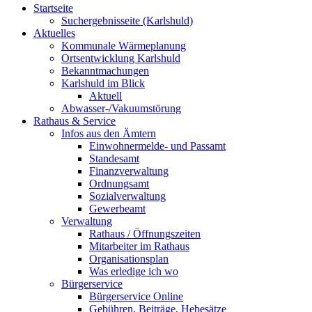
Startseite
Suchergebnisseite (Karlshuld)
Aktuelles
Kommunale Wärmeplanung
Ortsentwicklung Karlshuld
Bekanntmachungen
Karlshuld im Blick
Aktuell
Abwasser-/Vakuumstörung
Rathaus & Service
Infos aus den Ämtern
Einwohnermelde- und Passamt
Standesamt
Finanzverwaltung
Ordnungsamt
Sozialverwaltung
Gewerbeamt
Verwaltung
Rathaus / Öffnungszeiten
Mitarbeiter im Rathaus
Organisationsplan
Was erledige ich wo
Bürgerservice
Bürgerservice Online
Gebühren, Beiträge, Hebesätze