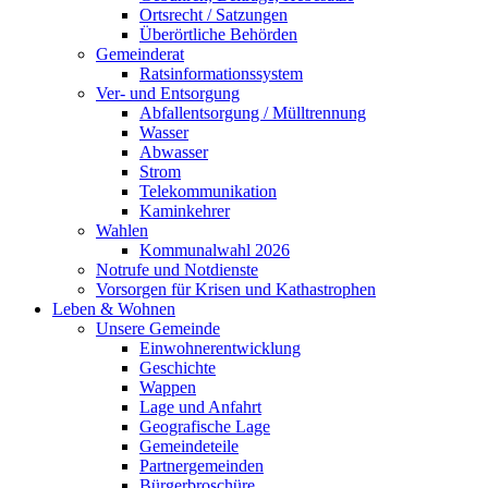
Ortsrecht / Satzungen
Überörtliche Behörden
Gemeinderat
Ratsinformationssystem
Ver- und Entsorgung
Abfallentsorgung / Mülltrennung
Wasser
Abwasser
Strom
Telekommunikation
Kaminkehrer
Wahlen
Kommunalwahl 2026
Notrufe und Notdienste
Vorsorgen für Krisen und Kathastrophen
Leben & Wohnen
Unsere Gemeinde
Einwohnerentwicklung
Geschichte
Wappen
Lage und Anfahrt
Geografische Lage
Gemeindeteile
Partnergemeinden
Bürgerbroschüre