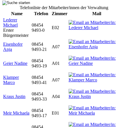
Telefonliste der Mitarbeiter/innen der Verwaltung
Name
Telefon
Zimmer
Mail
Lederer
Michael
08454
E02
Erster
9493-0
Bürgermeister
Eisenhofer
08454
A07
Anja
9493-21
08454
Geier Nadine
A01
9493-19
Klamper
08454
A07
Marco
9493-41
08454
Kraus Justin
A04
9493-33
08454
Meir Michaela
E01
9493-17
08454