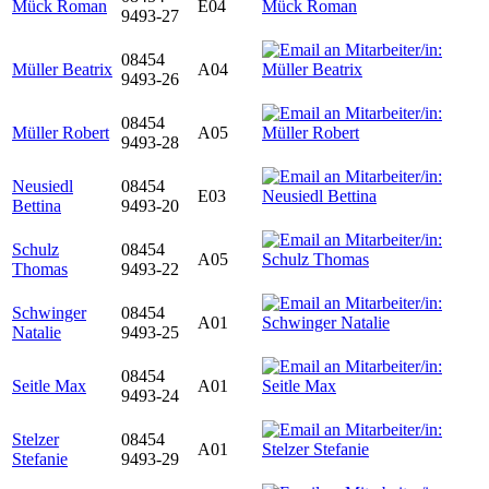
Mück Roman
E04
9493-27
08454
Müller Beatrix
A04
9493-26
08454
Müller Robert
A05
9493-28
Neusiedl
08454
E03
Bettina
9493-20
Schulz
08454
A05
Thomas
9493-22
Schwinger
08454
A01
Natalie
9493-25
08454
Seitle Max
A01
9493-24
Stelzer
08454
A01
Stefanie
9493-29