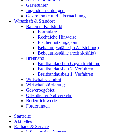
Gästeführer
Jugendeinrichtungen
Gastronomie und Übernachtung
Wirtschaft & Standort
Bauen in Karlshuld
Formulare
Rechtliche Hinweise
Flächennutzungsplan
Bebauungspläne (in Aufstellung)
Bebauungspläne (rechtskräftig)
Breitband
Breitbandausbau Gigabitrichtlinie
Breitbandausbau 2. Verfahren
Breitbandausbau 1. Verfahren
Wirtschaftsstandort
Wirtschaftsförderung
Gewerbegebiet
Öffentlicher Nahverkehr
Bodenrichtwerte
Förderungen
Startseite
Aktuelles
Rathaus & Service
Infos aus den Ämtern