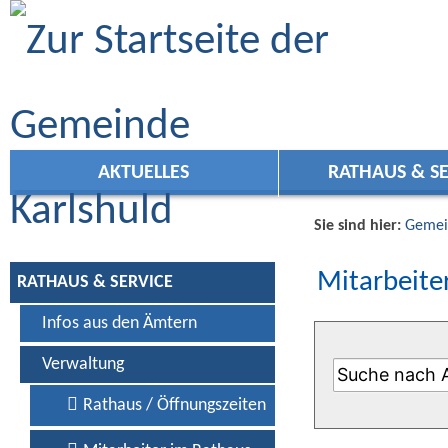
Zum Inhalt
,
zur Navigation
oder
zur Startseite
springen.
AKTUELLES
RATHAUS & SE
Sie sind hier:
Gemei
Mitarbeiter
RATHAUS & SERVICE
Infos aus den Ämtern
Verwaltung
Rathaus / Öffnungszeiten