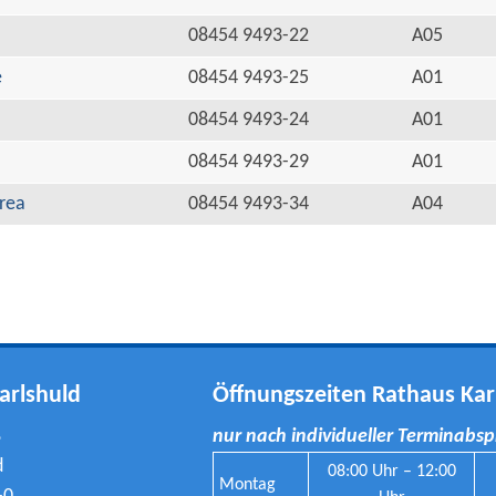
08454 9493-22
A05
e
08454 9493-25
A01
08454 9493-24
A01
08454 9493-29
A01
rea
08454 9493-34
A04
arlshuld
Öffnungszeiten Rathaus Kar
8
nur nach individueller Terminabs
d
08:00 Uhr – 12:00
Montag