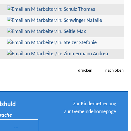
drucken
nach oben
Zur Kinderbetreuung
lshuld
Zur Gemeindehomepage
prache
---