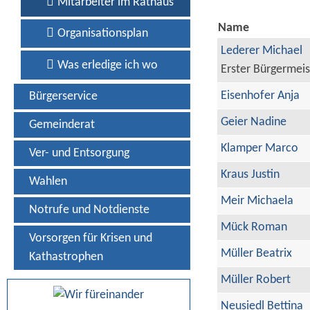
Mitarbeiter im Rathaus
Name
Organisationsplan
Lederer Michael
Was erledige ich wo
Erster Bürgermeis
Eisenhofer Anja
Bürgerservice
Geier Nadine
Gemeinderat
Klamper Marco
Ver- und Entsorgung
Kraus Justin
Wahlen
Meir Michaela
Notrufe und Notdienste
Mück Roman
Vorsorgen für Krisen und
Müller Beatrix
Kathastrophen
Müller Robert
Neusiedl Bettina