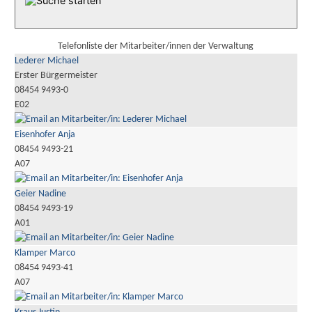
Telefonliste der Mitarbeiter/innen der Verwaltung
Lederer Michael
Erster Bürgermeister
08454 9493-0
E02
Eisenhofer Anja
08454 9493-21
A07
Geier Nadine
08454 9493-19
A01
Klamper Marco
08454 9493-41
A07