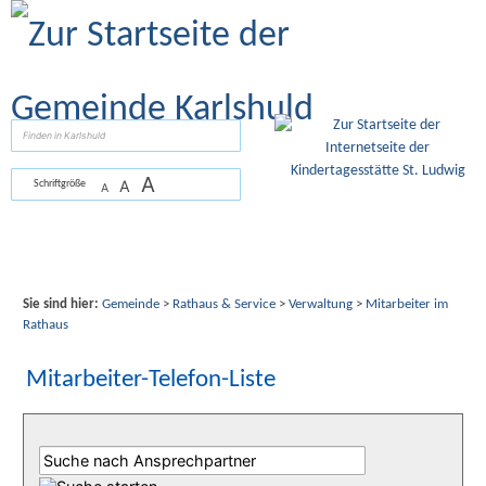
Zum Inhalt
,
zur Navigation
oder
zur Startseite
springen.
suchen
A
A
Schriftgröße
A
Sie sind hier:
Gemeinde
>
Rathaus & Service
>
Verwaltung
>
Mitarbeiter im
Rathaus
Mitarbeiter-Telefon-Liste