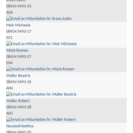
Kraus Justin
08454 9493-33
A04
Meir Michaela
08454 9493-17
E01
Mück Roman
08454 9493-27
E04
Müller Beatrix
08454 9493-26
A04
Müller Robert
08454 9493-28
A05
Neusiedl Bettina
08454 9493-20