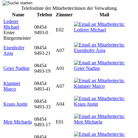
Telefonliste der Mitarbeiter/innen der Verwaltung
Name
Telefon
Zimmer
Mail
Lederer
Michael
08454
E02
Erster
9493-0
Bürgermeister
Eisenhofer
08454
A07
Anja
9493-21
08454
Geier Nadine
A01
9493-19
Klamper
08454
A07
Marco
9493-41
08454
Kraus Justin
A04
9493-33
08454
Meir Michaela
E01
9493-17
08454