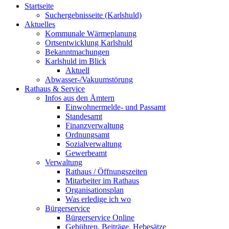
Startseite
Suchergebnisseite (Karlshuld)
Aktuelles
Kommunale Wärmeplanung
Ortsentwicklung Karlshuld
Bekanntmachungen
Karlshuld im Blick
Aktuell
Abwasser-/Vakuumstörung
Rathaus & Service
Infos aus den Ämtern
Einwohnermelde- und Passamt
Standesamt
Finanzverwaltung
Ordnungsamt
Sozialverwaltung
Gewerbeamt
Verwaltung
Rathaus / Öffnungszeiten
Mitarbeiter im Rathaus
Organisationsplan
Was erledige ich wo
Bürgerservice
Bürgerservice Online
Gebühren, Beiträge, Hebesätze