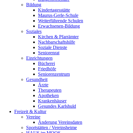
Bildung
Kindertagesstätte
Maurus-Gerle-Schule
Weiterführende Schulen
Erwachsenen-Bildung
Soziales
Kirchen & Pfarrämter
Nachbarschaftshilfe
Soziale Dienste
Seniorenrat
Einrichtungen
Bücherei
Friedhöfe
Seniorenzentrum
Gesundheit
Ärzte
Therapeuten
Apotheken
Krankenhäuser
Gesundes Karlshuld
Freizeit & Kultur
Vereine
Änderung Vereinsdaten
Sportstätten / Vereinsheime
HAUS im MOOS