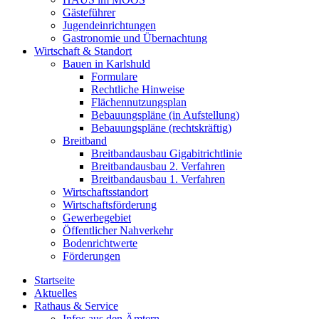
Gästeführer
Jugendeinrichtungen
Gastronomie und Übernachtung
Wirtschaft & Standort
Bauen in Karlshuld
Formulare
Rechtliche Hinweise
Flächennutzungsplan
Bebauungspläne (in Aufstellung)
Bebauungspläne (rechtskräftig)
Breitband
Breitbandausbau Gigabitrichtlinie
Breitbandausbau 2. Verfahren
Breitbandausbau 1. Verfahren
Wirtschaftsstandort
Wirtschaftsförderung
Gewerbegebiet
Öffentlicher Nahverkehr
Bodenrichtwerte
Förderungen
Startseite
Aktuelles
Rathaus & Service
Infos aus den Ämtern