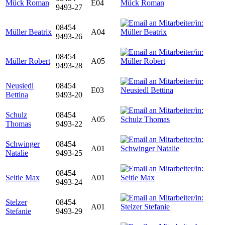
Mück Roman
E04
9493-27
08454
Müller Beatrix
A04
9493-26
08454
Müller Robert
A05
9493-28
Neusiedl
08454
E03
Bettina
9493-20
Schulz
08454
A05
Thomas
9493-22
Schwinger
08454
A01
Natalie
9493-25
08454
Seitle Max
A01
9493-24
Stelzer
08454
A01
Stefanie
9493-29