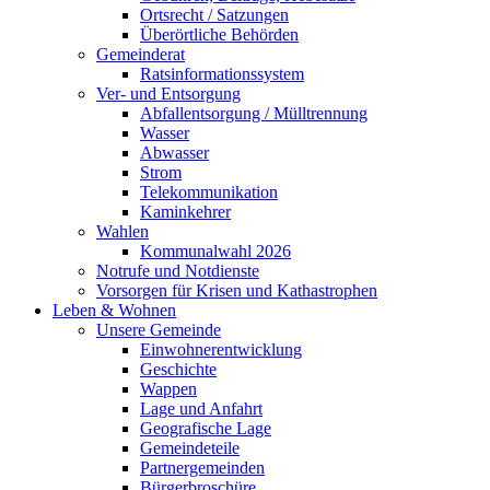
Ortsrecht / Satzungen
Überörtliche Behörden
Gemeinderat
Ratsinformationssystem
Ver- und Entsorgung
Abfallentsorgung / Mülltrennung
Wasser
Abwasser
Strom
Telekommunikation
Kaminkehrer
Wahlen
Kommunalwahl 2026
Notrufe und Notdienste
Vorsorgen für Krisen und Kathastrophen
Leben & Wohnen
Unsere Gemeinde
Einwohnerentwicklung
Geschichte
Wappen
Lage und Anfahrt
Geografische Lage
Gemeindeteile
Partnergemeinden
Bürgerbroschüre