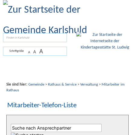
Zum Inhalt
,
zur Navigation
oder
zur Startseite
springen.
suchen
A
A
Schriftgröße
A
Sie sind hier:
Gemeinde
>
Rathaus & Service
>
Verwaltung
>
Mitarbeiter im
Rathaus
Mitarbeiter-Telefon-Liste