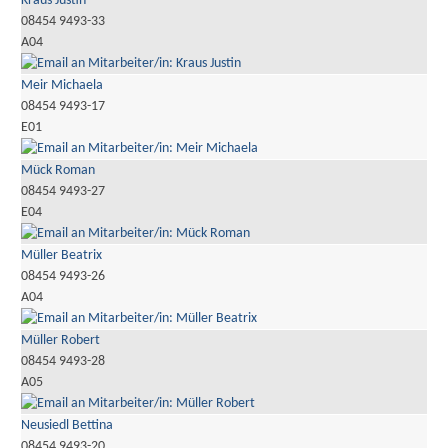
Kraus Justin
08454 9493-33
A04
Meir Michaela
08454 9493-17
E01
Mück Roman
08454 9493-27
E04
Müller Beatrix
08454 9493-26
A04
Müller Robert
08454 9493-28
A05
Neusiedl Bettina
08454 9493-20