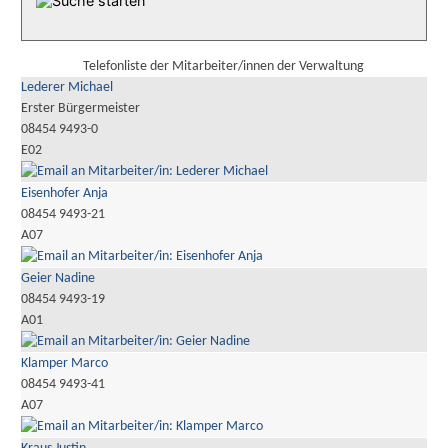
Telefonliste der Mitarbeiter/innen der Verwaltung
Lederer Michael
Erster Bürgermeister
08454 9493-0
E02
Eisenhofer Anja
08454 9493-21
A07
Geier Nadine
08454 9493-19
A01
Klamper Marco
08454 9493-41
A07