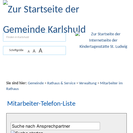
Zum Inhalt
,
zur Navigation
oder
zur Startseite
springen.
suchen
A
A
Schriftgröße
A
Sie sind hier:
Gemeinde
>
Rathaus & Service
>
Verwaltung
>
Mitarbeiter im
Rathaus
Mitarbeiter-Telefon-Liste