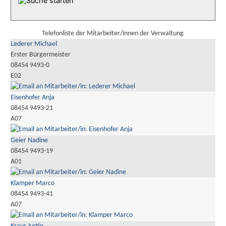
Telefonliste der Mitarbeiter/innen der Verwaltung
Lederer Michael
Erster Bürgermeister
08454 9493-0
E02
Eisenhofer Anja
08454 9493-21
A07
Geier Nadine
08454 9493-19
A01
Klamper Marco
08454 9493-41
A07