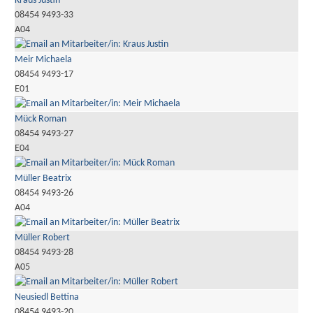
Kraus Justin
08454 9493-33
A04
Meir Michaela
08454 9493-17
E01
Mück Roman
08454 9493-27
E04
Müller Beatrix
08454 9493-26
A04
Müller Robert
08454 9493-28
A05
Neusiedl Bettina
08454 9493-20