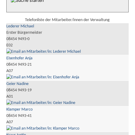
Telefonliste der Mitarbeiter/innen der Verwaltung
Lederer Michael
Erster Bürgermeister
08454 9493-0
E02
Eisenhofer Anja
08454 9493-21
A07
Geier Nadine
08454 9493-19
A01
Klamper Marco
08454 9493-41
A07