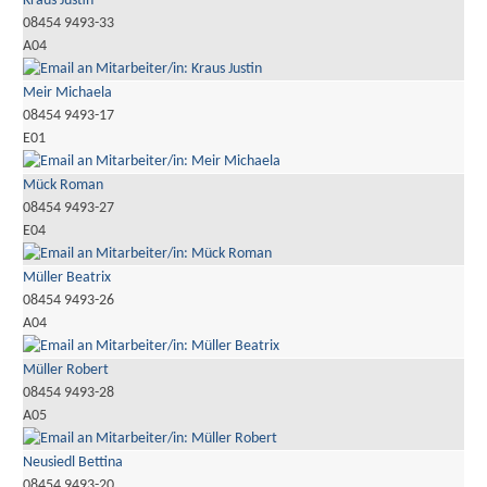
Kraus Justin
08454 9493-33
A04
Meir Michaela
08454 9493-17
E01
Mück Roman
08454 9493-27
E04
Müller Beatrix
08454 9493-26
A04
Müller Robert
08454 9493-28
A05
Neusiedl Bettina
08454 9493-20