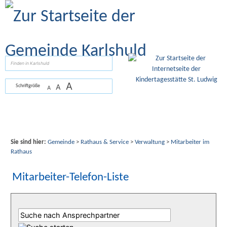
Zum Inhalt
,
zur Navigation
oder
zur Startseite
springen.
suchen
A
A
Schriftgröße
A
Sie sind hier:
Gemeinde
>
Rathaus & Service
>
Verwaltung
>
Mitarbeiter im
Rathaus
Mitarbeiter-Telefon-Liste