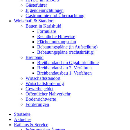
Gästeführer
Jugendeinrichtungen
Gastronomie und Übernachtung
Wirtschaft & Standort
Bauen in Karlshuld
Formulare
Rechtliche Hinweise
Flächennutzungsplan
Bebauungspläne (in Aufstellung)
Bebauungspläne (rechtskräftig)
Breitband
Breitbandausbau Gigabitrichtlinie
Breitbandausbau 2. Verfahren
Breitbandausbau 1. Verfahren
Wirtschaftsstandort
Wirtschaftsförderung
Gewerbegebiet
Öffentlicher Nahverkehr
Bodenrichtwerte
Förderungen
Startseite
Aktuelles
Rathaus & Service
Infos aus den Ämtern