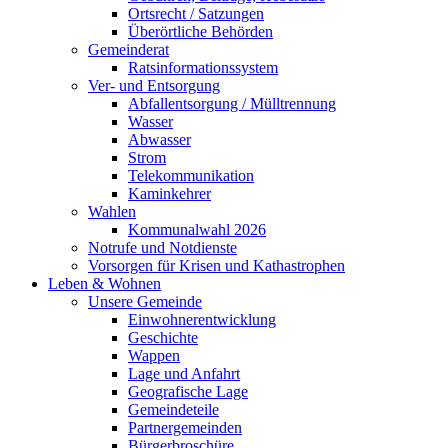
Ortsrecht / Satzungen
Überörtliche Behörden
Gemeinderat
Ratsinformationssystem
Ver- und Entsorgung
Abfallentsorgung / Mülltrennung
Wasser
Abwasser
Strom
Telekommunikation
Kaminkehrer
Wahlen
Kommunalwahl 2026
Notrufe und Notdienste
Vorsorgen für Krisen und Kathastrophen
Leben & Wohnen
Unsere Gemeinde
Einwohnerentwicklung
Geschichte
Wappen
Lage und Anfahrt
Geografische Lage
Gemeindeteile
Partnergemeinden
Bürgerbroschüre