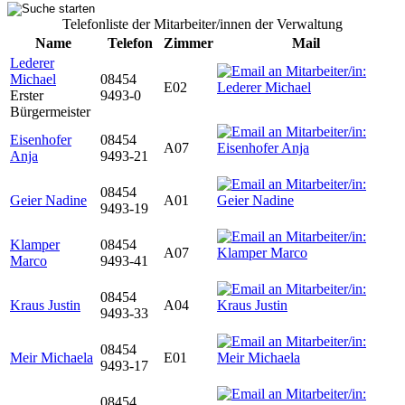
Telefonliste der Mitarbeiter/innen der Verwaltung
Name
Telefon
Zimmer
Mail
Lederer
Michael
08454
E02
Erster
9493-0
Bürgermeister
Eisenhofer
08454
A07
Anja
9493-21
08454
Geier Nadine
A01
9493-19
Klamper
08454
A07
Marco
9493-41
08454
Kraus Justin
A04
9493-33
08454
Meir Michaela
E01
9493-17
08454