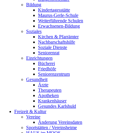
Bildung
Kindertagesstätte
Maurus-Gerle-Schule
Weiterführende Schulen
Erwachsenen-Bildung
Soziales
Kirchen & Pfarrämter
Nachbarschaftshilfe
Soziale Dienste
Seniorenrat
Einrichtungen
Bücherei
Friedhöfe
Seniorenzentrum
Gesundheit
Ärzte
Therapeuten
Apotheken
Krankenhäuser
Gesundes Karlshuld
Freizeit & Kultur
Vereine
Änderung Vereinsdaten
Sportstätten / Vereinsheime
HAUS im MOOS