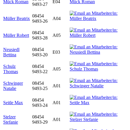
Mück Roman
E04
9493-27
08454
Müller Beatrix
A04
9493-26
08454
Müller Robert
A05
9493-28
Neusiedl
08454
E03
Bettina
9493-20
Schulz
08454
A05
Thomas
9493-22
Schwinger
08454
A01
Natalie
9493-25
08454
Seitle Max
A01
9493-24
Stelzer
08454
A01
Stefanie
9493-29