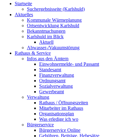
Startseite
Suchergebnisseite (Karlshuld)
Aktuelles
Kommunale Wärmeplanung
Ortsentwicklung Karlshuld
Bekanntmachungen
Karlshuld im Blick
Aktuell
Abwasser-/Vakuumstörung
Rathaus & Service
Infos aus den Ämtern
Einwohnermelde- und Passamt
Standesamt
Finanzverwaltung
Ordnungsamt
Sozialverwaltung
Gewerbeamt
Verwaltung
Rathaus / Öffnungszeiten
Mitarbeiter im Rathaus
Organisationsplan
Was erledige ich wo
Bürgerservice
Bürgerservice Online
Gebühren, Beiträge, Hebesätze