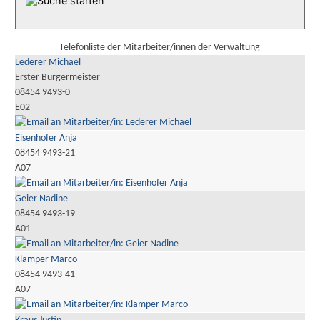
Telefonliste der Mitarbeiter/innen der Verwaltung
Lederer Michael
Erster Bürgermeister
08454 9493-0
E02
Eisenhofer Anja
08454 9493-21
A07
Geier Nadine
08454 9493-19
A01
Klamper Marco
08454 9493-41
A07