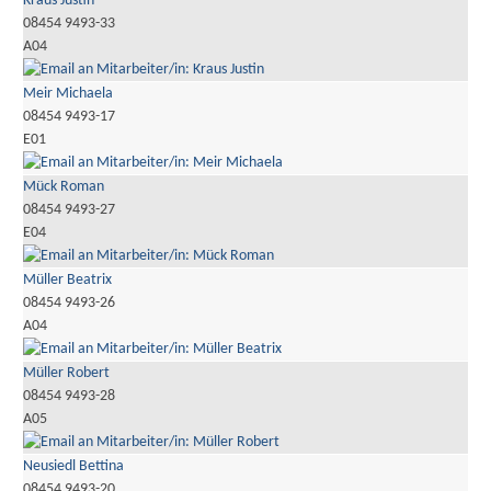
Kraus Justin
08454 9493-33
A04
Meir Michaela
08454 9493-17
E01
Mück Roman
08454 9493-27
E04
Müller Beatrix
08454 9493-26
A04
Müller Robert
08454 9493-28
A05
Neusiedl Bettina
08454 9493-20