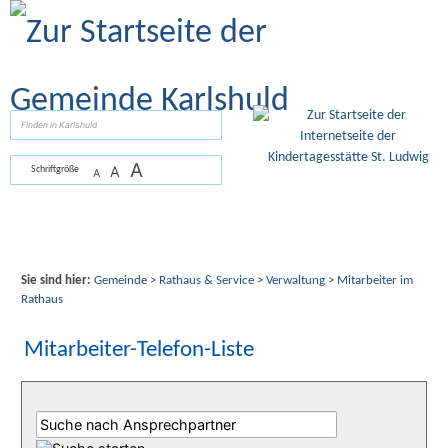
Zum Inhalt
,
zur Navigation
oder
zur Startseite
springen.
suchen
A
A
Schriftgröße
A
Sie sind hier:
Gemeinde
>
Rathaus & Service
>
Verwaltung
>
Mitarbeiter im
Rathaus
Mitarbeiter-Telefon-Liste