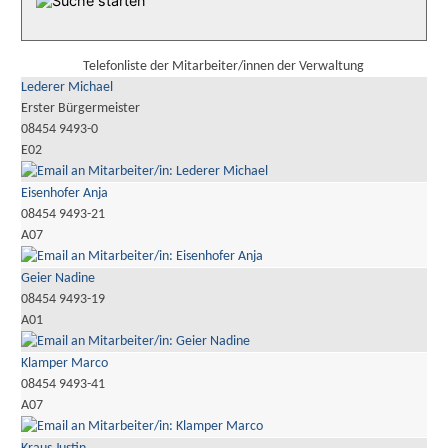
Telefonliste der Mitarbeiter/innen der Verwaltung
Lederer Michael
Erster Bürgermeister
08454 9493-0
E02
Eisenhofer Anja
08454 9493-21
A07
Geier Nadine
08454 9493-19
A01
Klamper Marco
08454 9493-41
A07