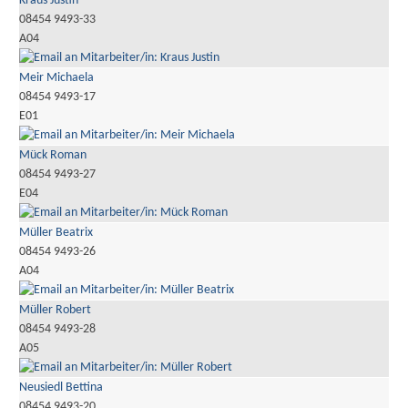
Kraus Justin
08454 9493-33
A04
Meir Michaela
08454 9493-17
E01
Mück Roman
08454 9493-27
E04
Müller Beatrix
08454 9493-26
A04
Müller Robert
08454 9493-28
A05
Neusiedl Bettina
08454 9493-20