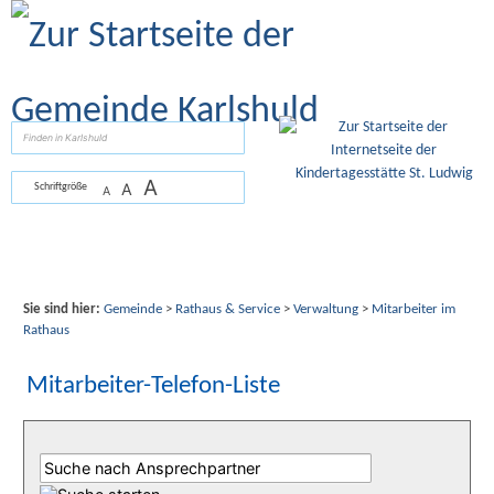
Zum Inhalt
,
zur Navigation
oder
zur Startseite
springen.
suchen
A
A
Schriftgröße
A
Sie sind hier:
Gemeinde
>
Rathaus & Service
>
Verwaltung
>
Mitarbeiter im
Rathaus
Mitarbeiter-Telefon-Liste