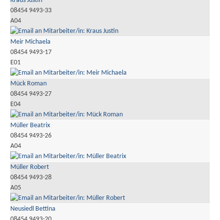
Kraus Justin
08454 9493-33
A04
Meir Michaela
08454 9493-17
E01
Mück Roman
08454 9493-27
E04
Müller Beatrix
08454 9493-26
A04
Müller Robert
08454 9493-28
A05
Neusiedl Bettina
08454 9493-20