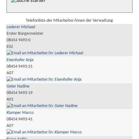
Telefonliste der Mitarbeiter/innen der Verwaltung
Lederer Michael
Erster Bürgermeister
08454 9493-0
E02
Eisenhofer Anja
08454 9493-21
A07
Geier Nadine
08454 9493-19
A01
Klamper Marco
08454 9493-41
A07