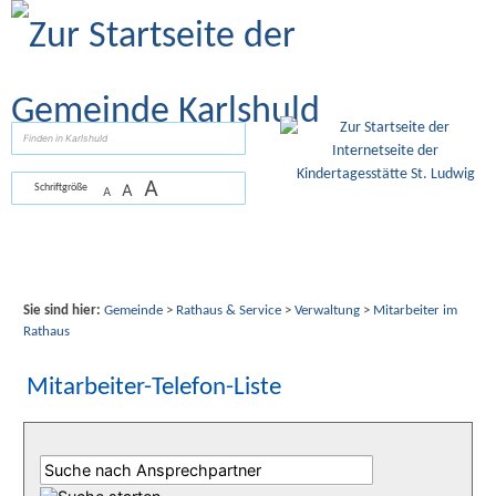
Zum Inhalt
,
zur Navigation
oder
zur Startseite
springen.
suchen
A
A
Schriftgröße
A
Sie sind hier:
Gemeinde
>
Rathaus & Service
>
Verwaltung
>
Mitarbeiter im
Rathaus
Mitarbeiter-Telefon-Liste