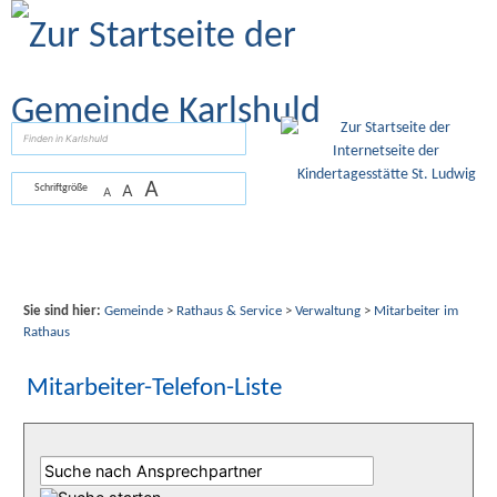
Zum Inhalt
,
zur Navigation
oder
zur Startseite
springen.
suchen
A
A
Schriftgröße
A
Sie sind hier:
Gemeinde
>
Rathaus & Service
>
Verwaltung
>
Mitarbeiter im
Rathaus
Mitarbeiter-Telefon-Liste