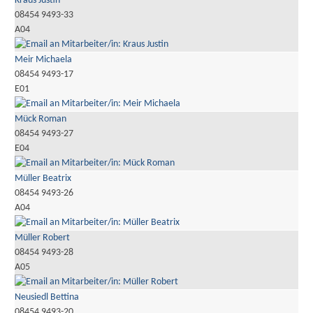
Kraus Justin
08454 9493-33
A04
Meir Michaela
08454 9493-17
E01
Mück Roman
08454 9493-27
E04
Müller Beatrix
08454 9493-26
A04
Müller Robert
08454 9493-28
A05
Neusiedl Bettina
08454 9493-20