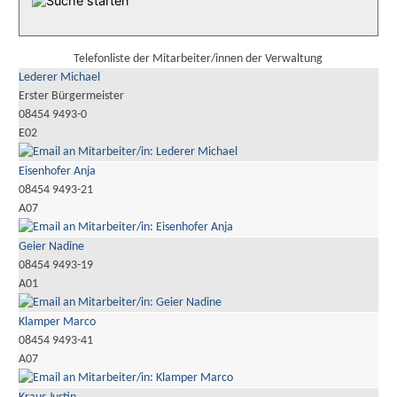
Telefonliste der Mitarbeiter/innen der Verwaltung
Lederer Michael
Erster Bürgermeister
08454 9493-0
E02
Eisenhofer Anja
08454 9493-21
A07
Geier Nadine
08454 9493-19
A01
Klamper Marco
08454 9493-41
A07