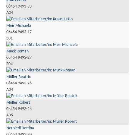
Kraus Justin
08454 9493-33
A04
Meir Michaela
08454 9493-17
E01
Mück Roman
08454 9493-27
E04
Müller Beatrix
08454 9493-26
A04
Müller Robert
08454 9493-28
A05
Neusiedl Bettina
08454 9493-20