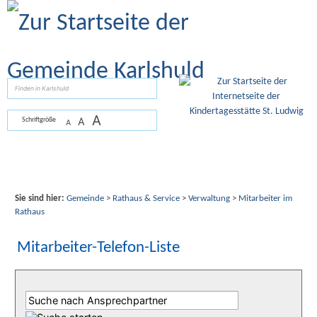
Zum Inhalt
,
zur Navigation
oder
zur Startseite
springen.
suchen
A
A
Schriftgröße
A
Sie sind hier:
Gemeinde
>
Rathaus & Service
>
Verwaltung
>
Mitarbeiter im
Rathaus
Mitarbeiter-Telefon-Liste