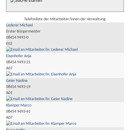
Telefonliste der Mitarbeiter/innen der Verwaltung
Lederer Michael
Erster Bürgermeister
08454 9493-0
E02
Eisenhofer Anja
08454 9493-21
A07
Geier Nadine
08454 9493-19
A01
Klamper Marco
08454 9493-41
A07