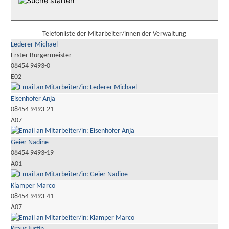
Telefonliste der Mitarbeiter/innen der Verwaltung
Lederer Michael
Erster Bürgermeister
08454 9493-0
E02
Eisenhofer Anja
08454 9493-21
A07
Geier Nadine
08454 9493-19
A01
Klamper Marco
08454 9493-41
A07