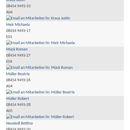
Kraus Justin
08454 9493-33
A04
Meir Michaela
08454 9493-17
E01
Mück Roman
08454 9493-27
E04
Müller Beatrix
08454 9493-26
A04
Müller Robert
08454 9493-28
A05
Neusiedl Bettina
08454 9493-20