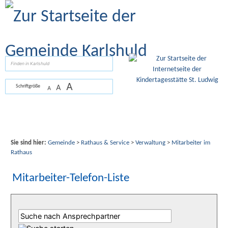
Zum Inhalt
,
zur Navigation
oder
zur Startseite
springen.
suchen
A
A
Schriftgröße
A
Sie sind hier:
Gemeinde
>
Rathaus & Service
>
Verwaltung
>
Mitarbeiter im
Rathaus
Mitarbeiter-Telefon-Liste