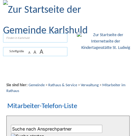
Zum Inhalt
,
zur Navigation
oder
zur Startseite
springen.
suchen
A
A
Schriftgröße
A
Sie sind hier:
Gemeinde
>
Rathaus & Service
>
Verwaltung
>
Mitarbeiter im
Rathaus
Mitarbeiter-Telefon-Liste