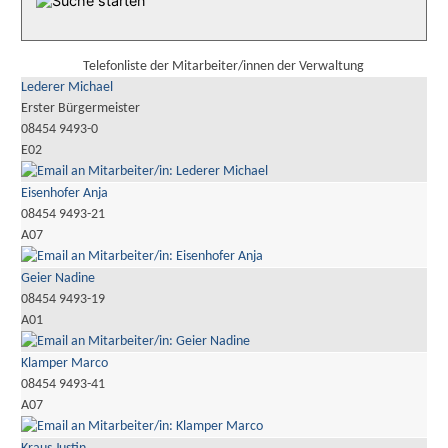
Telefonliste der Mitarbeiter/innen der Verwaltung
Lederer Michael
Erster Bürgermeister
08454 9493-0
E02
Eisenhofer Anja
08454 9493-21
A07
Geier Nadine
08454 9493-19
A01
Klamper Marco
08454 9493-41
A07