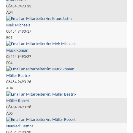
Kraus Justin
08454 9493-33
A04
Meir Michaela
08454 9493-17
E01
Mück Roman
08454 9493-27
E04
Müller Beatrix
08454 9493-26
A04
Müller Robert
08454 9493-28
A05
Neusiedl Bettina
08454 9493-20