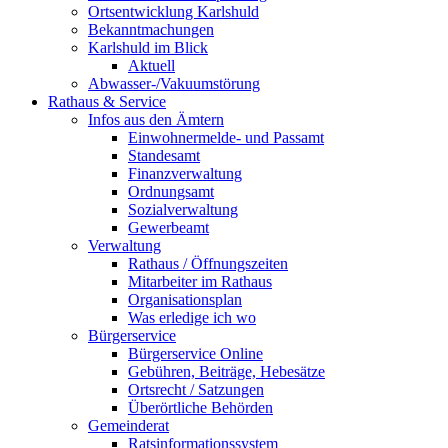
Ortsentwicklung Karlshuld
Bekanntmachungen
Karlshuld im Blick
Aktuell
Abwasser-/Vakuumstörung
Rathaus & Service
Infos aus den Ämtern
Einwohnermelde- und Passamt
Standesamt
Finanzverwaltung
Ordnungsamt
Sozialverwaltung
Gewerbeamt
Verwaltung
Rathaus / Öffnungszeiten
Mitarbeiter im Rathaus
Organisationsplan
Was erledige ich wo
Bürgerservice
Bürgerservice Online
Gebühren, Beiträge, Hebesätze
Ortsrecht / Satzungen
Überörtliche Behörden
Gemeinderat
Ratsinformationssystem