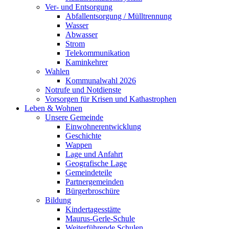
Ver- und Entsorgung
Abfallentsorgung / Mülltrennung
Wasser
Abwasser
Strom
Telekommunikation
Kaminkehrer
Wahlen
Kommunalwahl 2026
Notrufe und Notdienste
Vorsorgen für Krisen und Kathastrophen
Leben & Wohnen
Unsere Gemeinde
Einwohnerentwicklung
Geschichte
Wappen
Lage und Anfahrt
Geografische Lage
Gemeindeteile
Partnergemeinden
Bürgerbroschüre
Bildung
Kindertagesstätte
Maurus-Gerle-Schule
Weiterführende Schulen