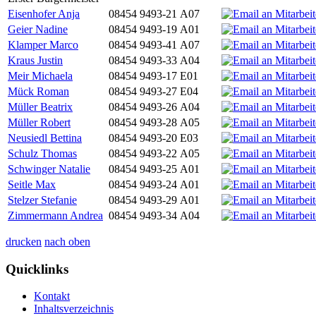
Eisenhofer Anja
08454 9493-21
A07
Geier Nadine
08454 9493-19
A01
Klamper Marco
08454 9493-41
A07
Kraus Justin
08454 9493-33
A04
Meir Michaela
08454 9493-17
E01
Mück Roman
08454 9493-27
E04
Müller Beatrix
08454 9493-26
A04
Müller Robert
08454 9493-28
A05
Neusiedl Bettina
08454 9493-20
E03
Schulz Thomas
08454 9493-22
A05
Schwinger Natalie
08454 9493-25
A01
Seitle Max
08454 9493-24
A01
Stelzer Stefanie
08454 9493-29
A01
Zimmermann Andrea
08454 9493-34
A04
drucken
nach oben
Quicklinks
Kontakt
Inhaltsverzeichnis