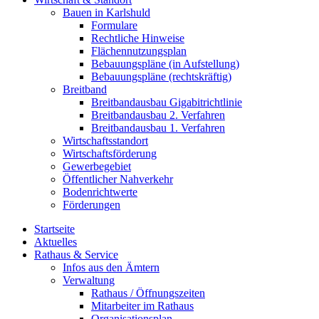
Bauen in Karlshuld
Formulare
Rechtliche Hinweise
Flächennutzungsplan
Bebauungspläne (in Aufstellung)
Bebauungspläne (rechtskräftig)
Breitband
Breitbandausbau Gigabitrichtlinie
Breitbandausbau 2. Verfahren
Breitbandausbau 1. Verfahren
Wirtschaftsstandort
Wirtschaftsförderung
Gewerbegebiet
Öffentlicher Nahverkehr
Bodenrichtwerte
Förderungen
Startseite
Aktuelles
Rathaus & Service
Infos aus den Ämtern
Verwaltung
Rathaus / Öffnungszeiten
Mitarbeiter im Rathaus
Organisationsplan