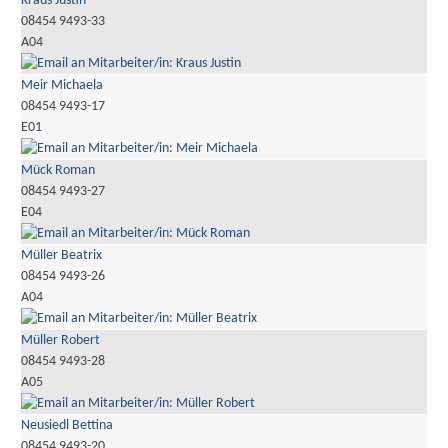
Kraus Justin
08454 9493-33
A04
Meir Michaela
08454 9493-17
E01
Mück Roman
08454 9493-27
E04
Müller Beatrix
08454 9493-26
A04
Müller Robert
08454 9493-28
A05
Neusiedl Bettina
08454 9493-20