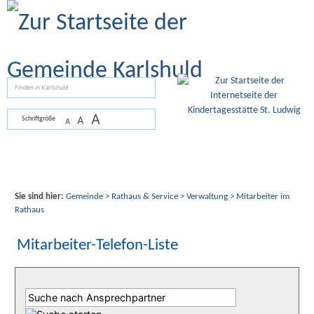
Zum Inhalt
,
zur Navigation
oder
zur Startseite
springen.
suchen
A
A
Schriftgröße
A
Sie sind hier:
Gemeinde
>
Rathaus & Service
>
Verwaltung
>
Mitarbeiter im
Rathaus
Mitarbeiter-Telefon-Liste