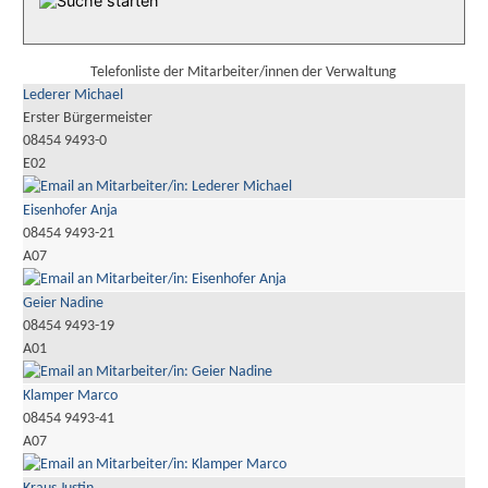
Telefonliste der Mitarbeiter/innen der Verwaltung
Lederer Michael
Erster Bürgermeister
08454 9493-0
E02
Eisenhofer Anja
08454 9493-21
A07
Geier Nadine
08454 9493-19
A01
Klamper Marco
08454 9493-41
A07