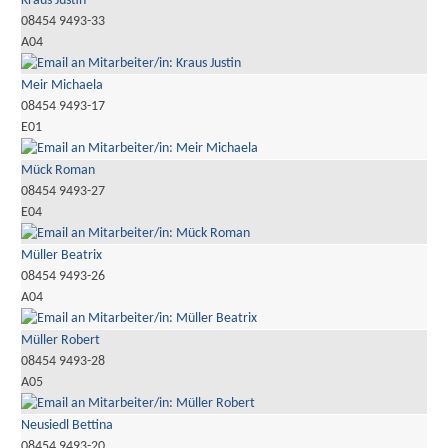
Kraus Justin
08454 9493-33
A04
Meir Michaela
08454 9493-17
E01
Mück Roman
08454 9493-27
E04
Müller Beatrix
08454 9493-26
A04
Müller Robert
08454 9493-28
A05
Neusiedl Bettina
08454 9493-20