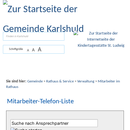
Zum Inhalt
,
zur Navigation
oder
zur Startseite
springen.
suchen
A
A
Schriftgröße
A
Sie sind hier:
Gemeinde
>
Rathaus & Service
>
Verwaltung
>
Mitarbeiter im
Rathaus
Mitarbeiter-Telefon-Liste