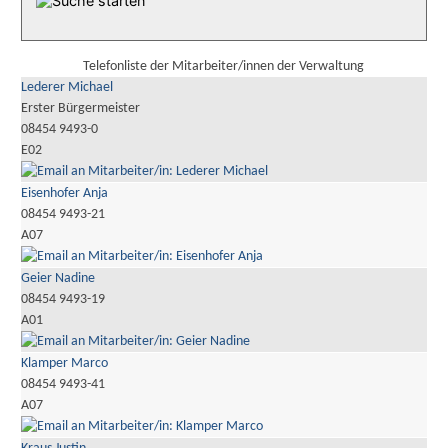
Telefonliste der Mitarbeiter/innen der Verwaltung
Lederer Michael
Erster Bürgermeister
08454 9493-0
E02
Eisenhofer Anja
08454 9493-21
A07
Geier Nadine
08454 9493-19
A01
Klamper Marco
08454 9493-41
A07