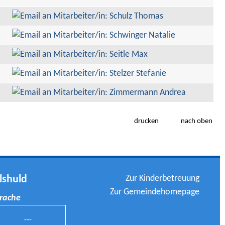
drucken
nach oben
Zur Kinderbetreuung
lshuld
Zur Gemeindehomepage
prache
---