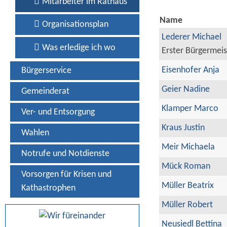
Mitarbeiter im Rathaus
Name
Organisationsplan
Lederer Michael
Was erledige ich wo
Erster Bürgermeis
Eisenhofer Anja
Bürgerservice
Geier Nadine
Gemeinderat
Klamper Marco
Ver- und Entsorgung
Kraus Justin
Wahlen
Meir Michaela
Notrufe und Notdienste
Mück Roman
Vorsorgen für Krisen und
Müller Beatrix
Kathastrophen
Müller Robert
Neusiedl Bettina