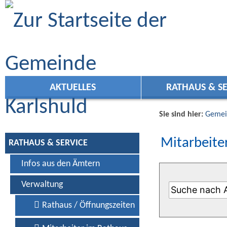
Zum Inhalt
,
zur Navigation
oder
zur Startseite
springen.
AKTUELLES
RATHAUS & SE
Sie sind hier:
Gemei
Mitarbeiter
RATHAUS & SERVICE
Infos aus den Ämtern
Verwaltung
Rathaus / Öffnungszeiten