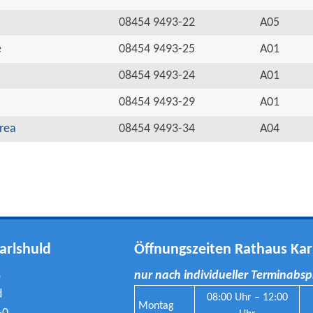
08454 9493-22
A05
e
08454 9493-25
A01
08454 9493-24
A01
08454 9493-29
A01
rea
08454 9493-34
A04
arlshuld
Öffnungszeiten Rathaus Kar
8
nur nach individueller Terminabs
d
08:00 Uhr – 12:00
Montag