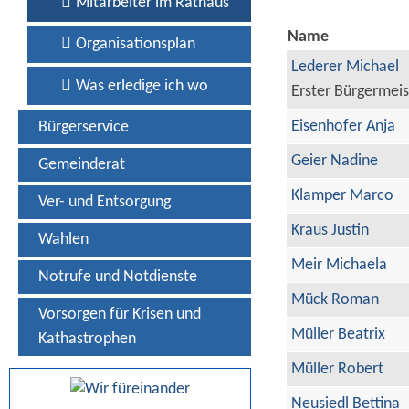
Mitarbeiter im Rathaus
Name
Organisationsplan
Lederer Michael
Was erledige ich wo
Erster Bürgermeis
Eisenhofer Anja
Bürgerservice
Geier Nadine
Gemeinderat
Klamper Marco
Ver- und Entsorgung
Kraus Justin
Wahlen
Meir Michaela
Notrufe und Notdienste
Mück Roman
Vorsorgen für Krisen und
Müller Beatrix
Kathastrophen
Müller Robert
Neusiedl Bettina