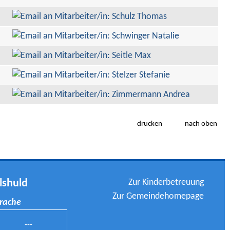
drucken
nach oben
Zur Kinderbetreuung
lshuld
Zur Gemeindehomepage
prache
---