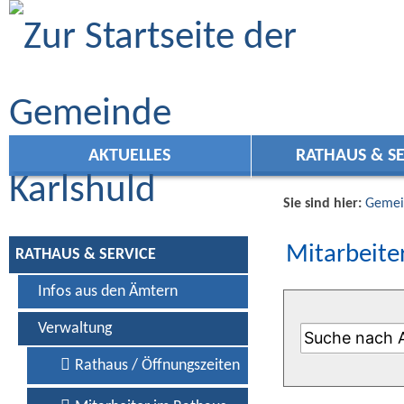
Zum Inhalt
,
zur Navigation
oder
zur Startseite
springen.
AKTUELLES
RATHAUS & SE
Sie sind hier:
Gemei
Mitarbeiter
RATHAUS & SERVICE
Infos aus den Ämtern
Verwaltung
Rathaus / Öffnungszeiten