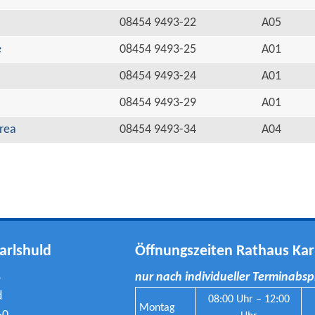
08454 9493-22
A05
e
08454 9493-25
A01
08454 9493-24
A01
08454 9493-29
A01
rea
08454 9493-34
A04
arlshuld
Öffnungszeiten Rathaus Kar
8
nur nach individueller Terminabs
d
08:00 Uhr – 12:00
Montag