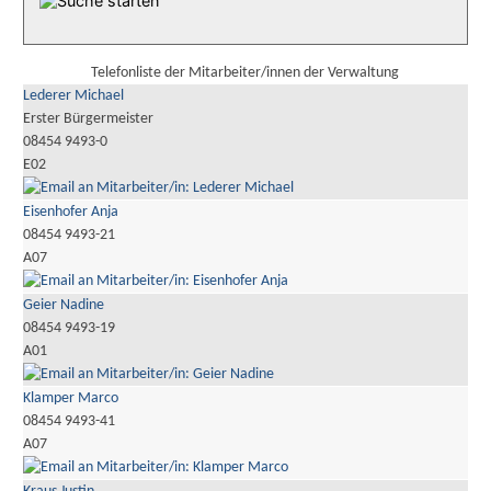
Telefonliste der Mitarbeiter/innen der Verwaltung
Lederer Michael
Erster Bürgermeister
08454 9493-0
E02
Eisenhofer Anja
08454 9493-21
A07
Geier Nadine
08454 9493-19
A01
Klamper Marco
08454 9493-41
A07