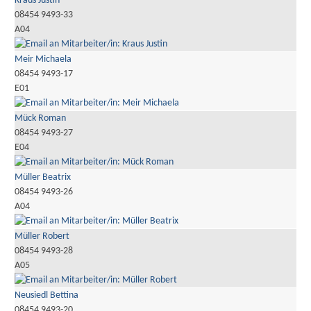
Kraus Justin
08454 9493-33
A04
Meir Michaela
08454 9493-17
E01
Mück Roman
08454 9493-27
E04
Müller Beatrix
08454 9493-26
A04
Müller Robert
08454 9493-28
A05
Neusiedl Bettina
08454 9493-20