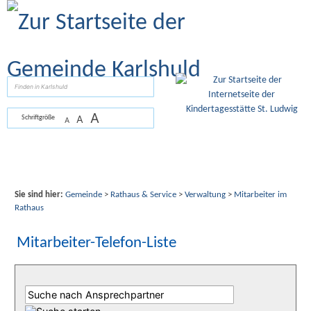
Zum Inhalt
,
zur Navigation
oder
zur Startseite
springen.
suchen
A
A
Schriftgröße
A
Sie sind hier:
Gemeinde
>
Rathaus & Service
>
Verwaltung
>
Mitarbeiter im
Rathaus
Mitarbeiter-Telefon-Liste