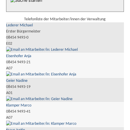
Telefonliste der Mitarbeiter/innen der Verwaltung
Lederer Michael
Erster Bürgermeister
08454 9493-0
E02
Eisenhofer Anja
08454 9493-21
A07
Geier Nadine
08454 9493-19
A01
Klamper Marco
08454 9493-41
A07