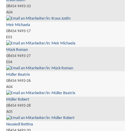
Kraus Justin
08454 9493-33
A04
Meir Michaela
08454 9493-17
E01
Mück Roman
08454 9493-27
E04
Müller Beatrix
08454 9493-26
A04
Müller Robert
08454 9493-28
A05
Neusiedl Bettina
08454 9493-20