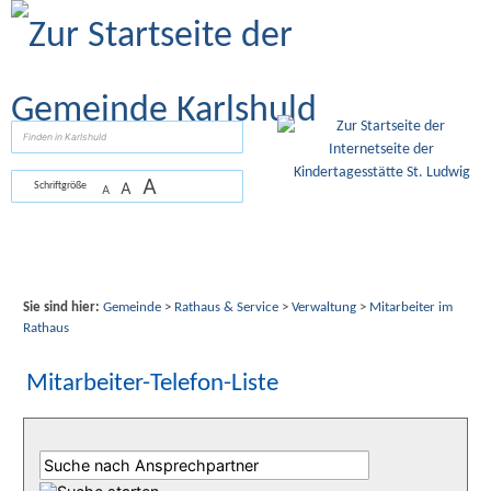
Zum Inhalt
,
zur Navigation
oder
zur Startseite
springen.
suchen
A
A
Schriftgröße
A
Sie sind hier:
Gemeinde
>
Rathaus & Service
>
Verwaltung
>
Mitarbeiter im
Rathaus
Mitarbeiter-Telefon-Liste