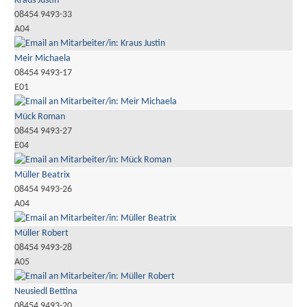
Kraus Justin
08454 9493-33
A04
Meir Michaela
08454 9493-17
E01
Mück Roman
08454 9493-27
E04
Müller Beatrix
08454 9493-26
A04
Müller Robert
08454 9493-28
A05
Neusiedl Bettina
08454 9493-20