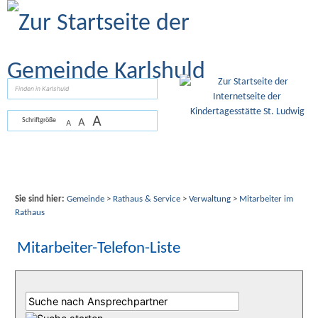
Zum Inhalt
,
zur Navigation
oder
zur Startseite
springen.
suchen
A
A
Schriftgröße
A
Sie sind hier:
Gemeinde
>
Rathaus & Service
>
Verwaltung
>
Mitarbeiter im
Rathaus
Mitarbeiter-Telefon-Liste