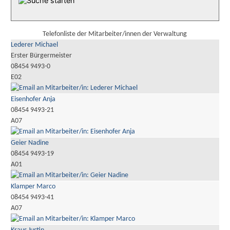
Telefonliste der Mitarbeiter/innen der Verwaltung
Lederer Michael
Erster Bürgermeister
08454 9493-0
E02
Eisenhofer Anja
08454 9493-21
A07
Geier Nadine
08454 9493-19
A01
Klamper Marco
08454 9493-41
A07