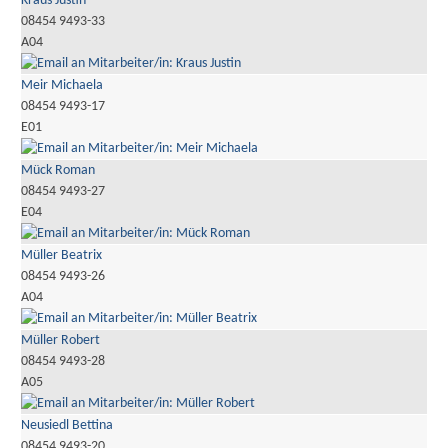
Kraus Justin
08454 9493-33
A04
Meir Michaela
08454 9493-17
E01
Mück Roman
08454 9493-27
E04
Müller Beatrix
08454 9493-26
A04
Müller Robert
08454 9493-28
A05
Neusiedl Bettina
08454 9493-20