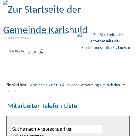
Zum Inhalt
,
zur Navigation
oder
zur Startseite
springen.
suchen
A
A
Schriftgröße
A
Sie sind hier:
Gemeinde
>
Rathaus & Service
>
Verwaltung
>
Mitarbeiter im
Rathaus
Mitarbeiter-Telefon-Liste