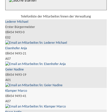
Telefonliste der Mitarbeiter/innen der Verwaltung
Lederer Michael
Erster Bürgermeister
08454 9493-0
E02
Eisenhofer Anja
08454 9493-21
A07
Geier Nadine
08454 9493-19
A01
Klamper Marco
08454 9493-41
A07